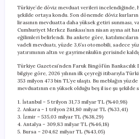
Türkiye’de döviz mevduat verileri incelendiğinde, h
şekilde ortaya kondu. Son dönemde döviz kurlarında
lirasının mevduatta daha yüksek getiri sunması, va
Cumhuriyet Merkez Bankası’nın nisan ayına ait hane
eğilimleri belirlendi. Bu ankete göre, katılımcıları
vadeli mevduatı, yüzde 3,6’sı otomobili, sadece yüzd
yatırımının altın ve gayrimenkulün gerisinde kaldı
Türkiye Gazetesi’nden Faruk Bingöl’ün Bankacılı
bilgiye göre, 2026 yılının ilk çeyreği itibarıyla Tü
353 milyon 473 bin TL’ye ulaştı. Bu meblağın yüzde
mevduatının en yüksek olduğu beş il ise şu şekilde s
1. İstanbul – 5 trilyon 31,73 milyar TL (%40,98)
2. Ankara – 1 trilyon 281,80 milyar TL (%33,41)
3. İzmir – 535,03 milyar TL (%38,29)
4. Antalya – 309,83 milyar TL (%46,18)
5. Bursa – 204,62 milyar TL (%43,05)