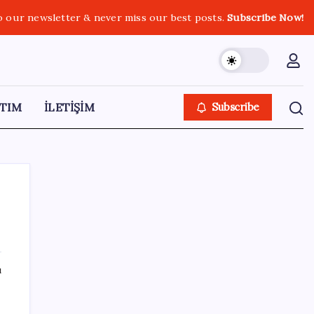
o our newsletter & never miss our best posts.
Subscribe Now!
TIM
İLETİŞİM
Subscribe
SON YAZILAR
ı
Ekran Kartı Fiyatlarına Zam Yolda: Yüzde
40’a Varan Fiyat Artışı