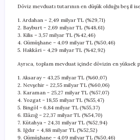
Döviz mevduatı tutarının en düşük olduğu beş il ise
1. Ardahan – 2,49 milyar TL (%29,71)
2. Bayburt – 2,69 milyar TL (%48,61)
3. Kilis – 3,57 milyar TL (%42,46)
4. Gümüşhane – 4,09 milyar TL (%50,46)
5. Hakkâri – 4,29 milyar TL (%42,92)
Ayrıca, toplam mevduat içinde dövizin en yüksek pa
1. Aksaray – 43,25 milyar TL (%60,07)
2. Nevşehir – 22,55 milyar TL (%60,06)
3. Karaman – 25,27 milyar TL (%57,07)
4. Yozgat – 18,55 milyar TL (%55,47)
5. Bingöl – 6,84 milyar TL (%55,37)
6. Elâzığ – 22,37 milyar TL (%54,70)
7. Kütahya – 24,31 milyar TL (%52,94)
8. Iğdır – 4,88 milyar TL (%52,52)
9. Gümüşhane – 4,09 milyar TL (%50,46)