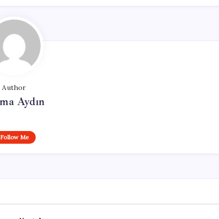
Author
tma Aydın
Follow Me