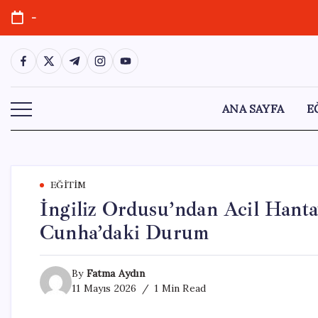
Skip
-
to
content
https://www.facebook.com/
https://twitter.com/
https://t.me/
https://www.instagram.com/
https://youtube.com/
ANA SAYFA
E
EĞITIM
İngiliz Ordusu’ndan Acil Hanta
Cunha’daki Durum
By
Fatma Aydın
11 Mayıs 2026
1 Min Read