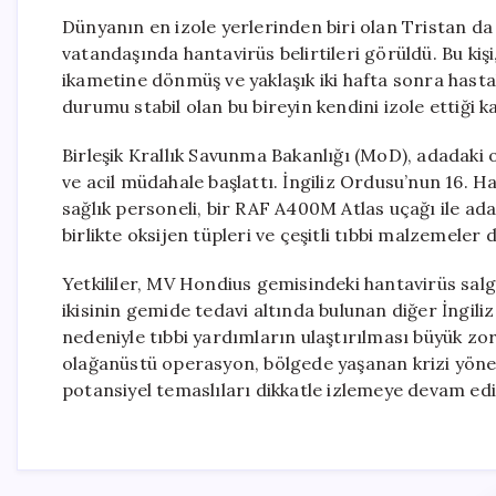
Dünyanın en izole yerlerinden biri olan Tristan da
vatandaşında hantavirüs belirtileri görüldü. Bu ki
ikametine dönmüş ve yaklaşık iki hafta sonra hast
durumu stabil olan bu bireyin kendini izole ettiği k
Birleşik Krallık Savunma Bakanlığı (MoD), adadaki o
ve acil müdahale başlattı. İngiliz Ordusu’nun 16. H
sağlık personeli, bir RAF A400M Atlas uçağı ile ad
birlikte oksijen tüpleri ve çeşitli tıbbi malzemeler 
Yetkililer, MV Hondius gemisindeki hantavirüs salgı
ikisinin gemide tedavi altında bulunan diğer İngiliz
nedeniyle tıbbi yardımların ulaştırılması büyük zor
olağanüstü operasyon, bölgede yaşanan krizi yönetm
potansiyel temaslıları dikkatle izlemeye devam edi