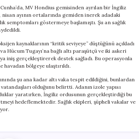
Operasyonu:
 Cunha’da, MV Hondius gemisinden ayrılan bir İngiliz
Tristan
şi, nisan ayının ortalarında gemiden inerek adadaki
da
alık semptomları göstermeye başlamıştı. Şu an sağlık
Cunha’daki
aydedildi.
Durum
için
ksijen kaynaklarının “kritik seviyeye” düştüğünü açıkladı
ava Hücum Tugayı’na bağlı altı paraşütçü ve iki askeri
aya iniş gerçekleştirerek destek sağladı. Bu operasyonla
de havadan bölgeye ulaştırıldı.
nında şu ana kadar altı vaka tespit edildiğini, bunlardan
 vatandaşları olduğunu belirtti. Adanın izole yapısı
luklar yaratırken, İngiliz ordusunun gerçekleştirdiği bu
eyi hedeflemektedir. Sağlık ekipleri, şüpheli vakalar ve
yor.