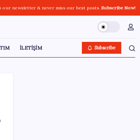
o our newsletter & never miss our best posts.
Subscribe Now!
TIM
İLETİŞİM
Subscribe
SON YAZILAR
ı
“Türkiye genelinde bugüne kadar 22,5
milyar liralık ödeme gerçekleştirdik”