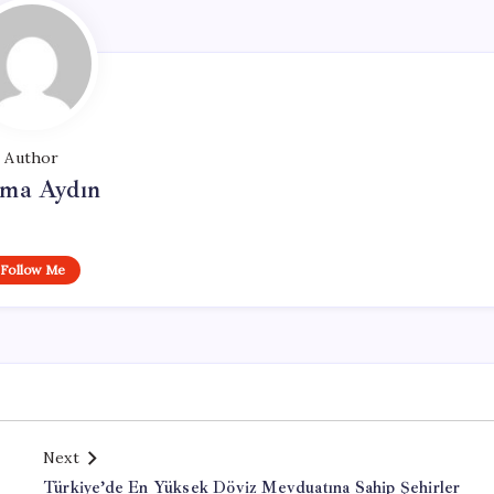
Author
tma Aydın
Follow Me
Next
Türkiye’de En Yüksek Döviz Mevduatına Sahip Şehirler