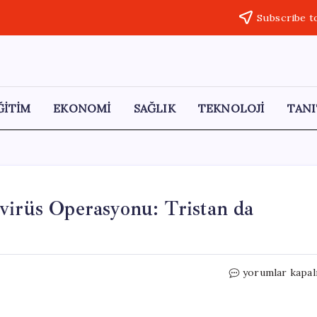
Subscribe t
ĞİTİM
EKONOMİ
SAĞLIK
TEKNOLOJİ
TANI
virüs Operasyonu: Tristan da
İngiliz
yorumlar kapal
Ordusu’ndan
Acil
Hantavirüs