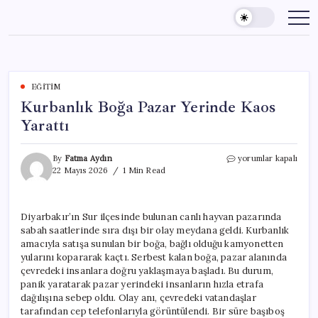
Skip
to
content
EĞITIM
Kurbanlık Boğa Pazar Yerinde Kaos
Yarattı
Kurbanlık
By
Fatma Aydın
yorumlar kapalı
Boğa
22 Mayıs 2026
1 Min Read
Pazar
Yerinde
Kaos
Diyarbakır’ın Sur ilçesinde bulunan canlı hayvan pazarında
Yarattı
sabah saatlerinde sıra dışı bir olay meydana geldi. Kurbanlık
için
amacıyla satışa sunulan bir boğa, bağlı olduğu kamyonetten
yularını kopararak kaçtı. Serbest kalan boğa, pazar alanında
çevredeki insanlara doğru yaklaşmaya başladı. Bu durum,
panik yaratarak pazar yerindeki insanların hızla etrafa
dağılışına sebep oldu. Olay anı, çevredeki vatandaşlar
tarafından cep telefonlarıyla görüntülendi. Bir süre başıboş