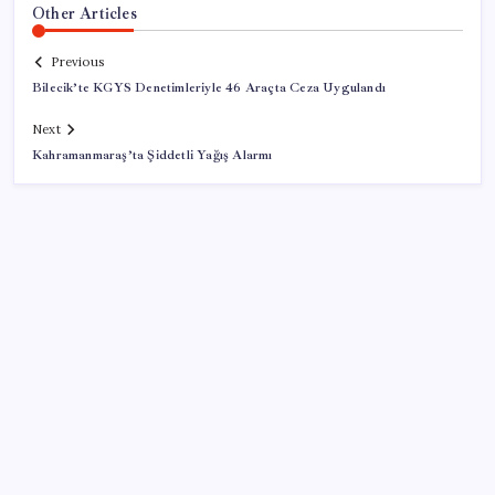
Other Articles
Previous
Bilecik’te KGYS Denetimleriyle 46 Araçta Ceza Uygulandı
Next
Kahramanmaraş’ta Şiddetli Yağış Alarmı
SON YAZILAR
Ekran Kartı Fiyatlarına Zam Yolda: Yüzde 40’a Varan
Fiyat Artışı