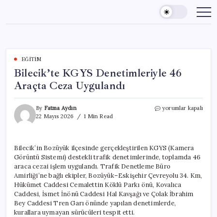
Skip
to
content
EĞITIM
Bilecik’te KGYS Denetimleriyle 46
Araçta Ceza Uygulandı
Bilecik’te
By
Fatma Aydın
yorumlar kapalı
KGYS
22 Mayıs 2026
1 Min Read
Denetimleriyle
46
Araçta
Bilecik’in Bozüyük ilçesinde gerçekleştirilen KGYS (Kamera
Ceza
Görüntü Sistemi) destekli trafik denetimlerinde, toplamda 46
Uygulandı
için
araca cezai işlem uygulandı. Trafik Denetleme Büro
Amirliği’ne bağlı ekipler, Bozüyük–Eskişehir Çevreyolu 34. Km,
Hükümet Caddesi Cemalettin Köklü Parkı önü, Kovalıca
Caddesi, İsmet İnönü Caddesi Hal Kavşağı ve Çolak İbrahim
Bey Caddesi Tren Garı önünde yapılan denetimlerde,
kurallara uymayan sürücüleri tespit etti.