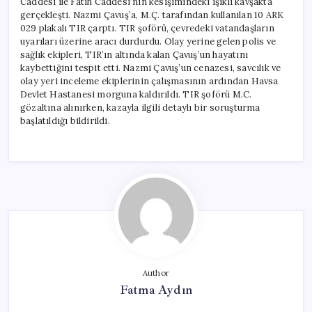
Caddesi ile Fatih Caddesi’nin kesişimindeki ışıklı kavşakta
gerçekleşti. Nazmi Çavuş’a, M.Ç. tarafından kullanılan 10 ARK
029 plakalı TIR çarptı. TIR şoförü, çevredeki vatandaşların
uyarıları üzerine aracı durdurdu. Olay yerine gelen polis ve
sağlık ekipleri, TIR’ın altında kalan Çavuş’un hayatını
kaybettiğini tespit etti. Nazmi Çavuş’un cenazesi, savcılık ve
olay yeri inceleme ekiplerinin çalışmasının ardından Havsa
Devlet Hastanesi morguna kaldırıldı. TIR şoförü M.C.
gözaltına alınırken, kazayla ilgili detaylı bir soruşturma
başlatıldığı bildirildi.
Author
Fatma Aydın