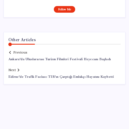
Follow Me
Other Articles
Previous
Ankara’da Uluslararası Turizm Filmleri Festivali Heyecanı Başladı
Next
Edirne’de Trafik Faciası: TIR’ın Çarptığı Emlakçı Hayatını Kaybetti