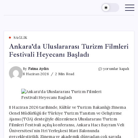
Skip
to
content
SAĞLIK
Ankara’da Uluslararası Turizm Filmleri
Festivali Heyecanı Başladı
Ankara’da
By
Fatma Aydın
yorumlar kapalı
Uluslararası
8 Haziran 2026
2 Min Read
Turizm
Filmleri
Festivali
Heyecanı
Başladı
için
8 Haziran 2026 tarihinde, Kültür ve Turizm Bakanlığı Sinema
Genel Müdürlüğü ile Türkiye Turizm Tanıtım ve Geliştirme
Ajansı (TGA) desteğiyle düzenlenen Uluslararası Turizm
Filmleri Festivali açılış konferansı, Ankara Hacı Bayram Veli
Üniversitesi’nin Itri Yerleşkesi Mavi Salonunda
gerçekleştirildi. Sinema ve akademik dünyadan çok sayıda