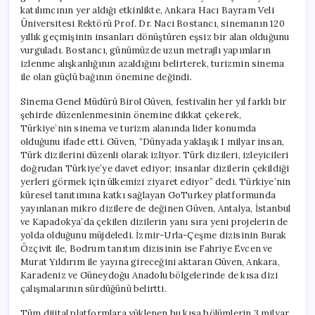
katılımcının yer aldığı etkinlikte, Ankara Hacı Bayram Veli
Üniversitesi Rektörü Prof. Dr. Naci Bostancı, sinemanın 120
yıllık geçmişinin insanları dönüştüren eşsiz bir alan olduğunu
vurguladı. Bostancı, günümüzde uzun metrajlı yapımların
izlenme alışkanlığının azaldığını belirterek, turizmin sinema
ile olan güçlü bağının önemine değindi.
Sinema Genel Müdürü Birol Güven, festivalin her yıl farklı bir
şehirde düzenlenmesinin önemine dikkat çekerek,
Türkiye’nin sinema ve turizm alanında lider konumda
olduğunu ifade etti. Güven, “Dünyada yaklaşık 1 milyar insan,
Türk dizilerini düzenli olarak izliyor. Türk dizileri, izleyicileri
doğrudan Türkiye’ye davet ediyor; insanlar dizilerin çekildiği
yerleri görmek için ülkemizi ziyaret ediyor” dedi. Türkiye’nin
küresel tanıtımına katkı sağlayan GoTurkey platformunda
yayınlanan mikro dizilere de değinen Güven, Antalya, İstanbul
ve Kapadokya’da çekilen dizilerin yanı sıra yeni projelerin de
yolda olduğunu müjdeledi. İzmir-Urla-Çeşme dizisinin Burak
Özçivit ile, Bodrum tanıtım dizisinin ise Fahriye Evcen ve
Murat Yıldırım ile yayına gireceğini aktaran Güven, Ankara,
Karadeniz ve Güneydoğu Anadolu bölgelerinde de kısa dizi
çalışmalarının sürdüğünü belirtti.
Tüm dijital platformlara yüklenen bu kısa bölümlerin 3 milyar