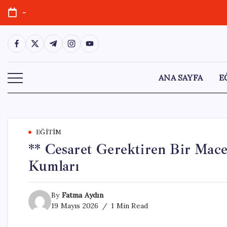
Skip
-
to
content
https://www.facebook.com/
https://twitter.com/
https://t.me/
https://www.instagram.com/
https://youtube.com/
ANA SAYFA
E
EĞITIM
** Cesaret Gerektiren Bir Macer
Kumları
By
Fatma Aydın
19 Mayıs 2026
1 Min Read