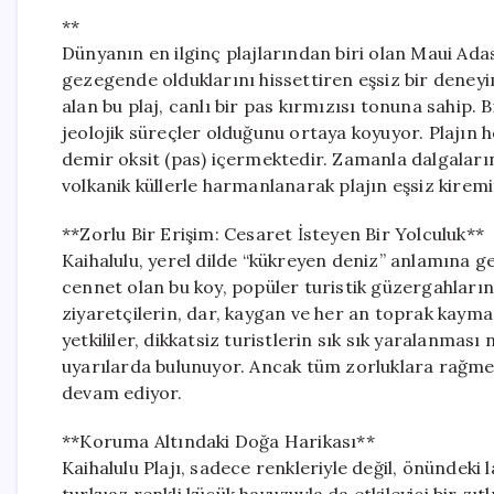
**
Dünyanın en ilginç plajlarından biri olan Maui Adası
gezegende olduklarını hissettiren eşsiz bir deneyi
alan bu plaj, canlı bir pas kırmızısı tonuna sahip. 
jeolojik süreçler olduğunu ortaya koyuyor. Plajın 
demir oksit (pas) içermektedir. Zamanla dalgaların
volkanik küllerle harmanlanarak plajın eşsiz kiremi
**Zorlu Bir Erişim: Cesaret İsteyen Bir Yolculuk**
Kaihalulu, yerel dilde “kükreyen deniz” anlamına gel
cennet olan bu koy, popüler turistik güzergahların
ziyaretçilerin, dar, kaygan ve her an toprak kaymas
yetkililer, dikkatsiz turistlerin sık sık yaralanmas
uyarılarda bulunuyor. Ancak tüm zorluklara rağm
devam ediyor.
**Koruma Altındaki Doğa Harikası**
Kaihalulu Plajı, sadece renkleriyle değil, önündeki