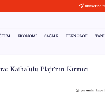
Subscribe t
ĞİTİM
EKONOMİ
SAĞLIK
TEKNOLOJİ
TANI
a: Kaihalulu Plajı’nın Kırmızı
**
yorumlar kapal
Cesaret
Gerektiren
Bir