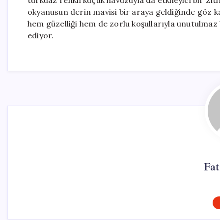
turkuaz renkli küçük havuzuyla da etkileyici bir zıtl
okyanusun derin mavisi bir araya geldiğinde göz kam
hem güzelliği hem de zorlu koşullarıyla unutulma
ediyor.
Fa