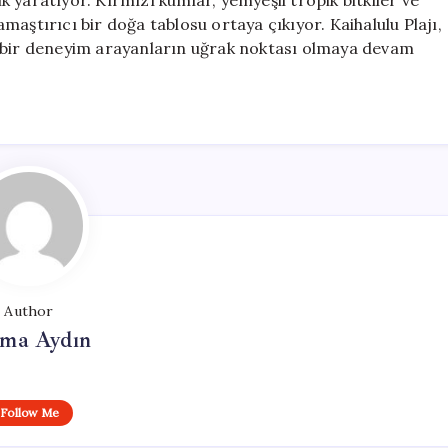
ık yaratıyor. Kırmızı kumlar, yemyeşil tropik bitkiler ve
aştırıcı bir doğa tablosu ortaya çıkıyor. Kaihalulu Plajı,
z bir deneyim arayanların uğrak noktası olmaya devam
Author
tma Aydın
Follow Me