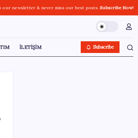
o our newsletter & never miss our best posts.
Subscribe Now!
TIM
İLETİŞİM
Subscribe
SON YAZILAR
ı
Ekran Kartı Fiyatlarına Zam Yolda: Yüzde
40’a Varan Fiyat Artışı