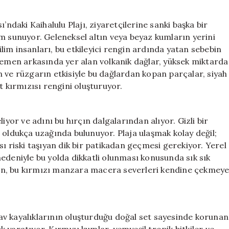
Macera:
Kaihalulu
’ndaki Kaihalulu Plajı, ziyaretçilerine sanki başka bir
Plajı’nın
m sunuyor. Geleneksel altın veya beyaz kumların yerini
Kırmızı
Bilim insanları, bu etkileyici rengin ardında yatan sebebin
Kumları
hemen arkasında yer alan volkanik dağlar, yüksek miktarda
için
 ve rüzgarın etkisiyle bu dağlardan kopan parçalar, siyah
t kırmızısı rengini oluşturuyor.
iyor ve adını bu hırçın dalgalarından alıyor. Gizli bir
 oldukça uzağında bulunuyor. Plaja ulaşmak kolay değil;
ı riski taşıyan dik bir patikadan geçmesi gerekiyor. Yerel
ı nedeniyle bu yolda dikkatli olunması konusunda sık sık
en, bu kırmızı manzara macera severleri kendine çekmey
 lav kayalıklarının oluşturduğu doğal set sayesinde korunan