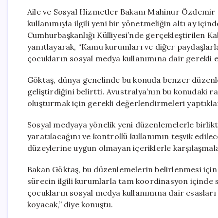
Aile ve Sosyal Hizmetler Bakanı Mahinur Özdemir G
kullanımıyla ilgili yeni bir yönetmeliğin altı ay iç
Cumhurbaşkanlığı Külliyesi’nde gerçekleştirilen Ka
yanıtlayarak, “Kamu kurumları ve diğer paydaşlarla
çocukların sosyal medya kullanımına dair gerekli esa
Göktaş, dünya genelinde bu konuda benzer düzenle
geliştirdiğini belirtti. Avustralya’nın bu konudaki
oluşturmak için gerekli değerlendirmeleri yaptıklar
Sosyal medyaya yönelik yeni düzenlemelerle birlikte 
yaratılacağını ve kontrollü kullanımın teşvik edile
düzeylerine uygun olmayan içeriklerle karşılaşmala
Bakan Göktaş, bu düzenlemelerin belirlenmesi içi
sürecin ilgili kurumlarla tam koordinasyon içinde sü
çocukların sosyal medya kullanımına dair esasları b
koyacak,” diye konuştu.