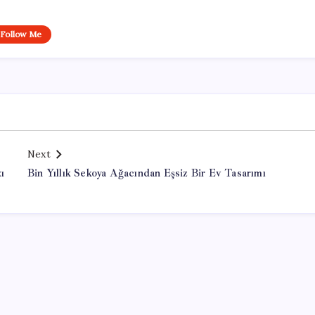
Follow Me
Next
ı
Bin Yıllık Sekoya Ağacından Eşsiz Bir Ev Tasarımı
Office Lisans Satın Al