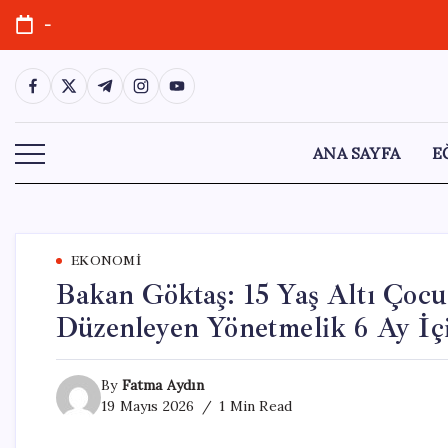
Skip
-
to
content
https://www.facebook.com/
https://twitter.com/
https://t.me/
https://www.instagram.com/
https://youtube.com/
ANA SAYFA
E
EKONOMI
Bakan Göktaş: 15 Yaş Altı Çocu
Düzenleyen Yönetmelik 6 Ay İ
By
Fatma Aydın
19 Mayıs 2026
1 Min Read