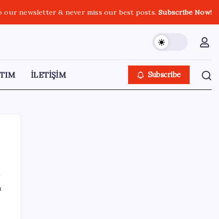
o our newsletter & never miss our best posts.
Subscribe Now!
TIM
İLETİŞİM
Subscribe
SON YAZILAR
ı
“Türkiye genelinde bugüne kadar 22,5
milyar liralık ödeme gerçekleştirdik”