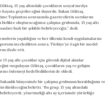
Altı
öktaş, 15 yaş altındaki çocukların sosyal medya
Çocukların
inde hayata geçirileceğini duyurdu. Bakan Göktaş,
Sosyal
bine Toplantısı sonrasında gazetecilerin sorularını
Medya
 birlikte oluşturacağımız çalışma grubunda, 15 yaş altı
Kullanımını
sları hızlı bir şekilde belirleyeceğiz,” dedi.
Düzenleyen
Yönetmelik
melerin yapıldığını ve her ülkenin kendi uygulamalarını
6
 raporunu inceledikten sonra, Türkiye’ye özgü bir model
Ay
İçinde
ını ifade etti.
Uygulamada
Olacak
15 yaş altı çocuklar için güvenli dijital alanlar
için
ceğini vurgulayan Göktaş, çocukların yaş ve gelişim
rını önlemeyi hedeflediklerini de ekledi.
n bakanlık bünyesinde bir çalışma grubunun kurulduğunu v
rdürüleceğini belirtti. “Bu grup, 15 yaş altındaki
elirleyerek, yönetmeliği altı ay içerisinde yürürlüğe