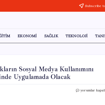
Subscribe t
ĞİTİM
EKONOMİ
SAĞLIK
TEKNOLOJİ
TANI
kların Sosyal Medya Kullanımını
çinde Uygulamada Olacak
Bakan
yorumlar kapal
Göktaş:
15
Yaş