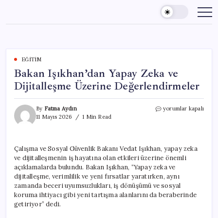
Skip
to
content
EĞITIM
Bakan Işıkhan’dan Yapay Zeka ve
Dijitalleşme Üzerine Değerlendirmeler
Bakan
By
Fatma Aydın
yorumlar kapalı
Işıkhan’dan
11 Mayıs 2026
1 Min Read
Yapay
Zeka
ve
Çalışma ve Sosyal Güvenlik Bakanı Vedat Işıkhan, yapay zeka
Dijitalleşme
ve dijitalleşmenin iş hayatına olan etkileri üzerine önemli
Üzerine
Değerlendirmeler
açıklamalarda bulundu. Bakan Işıkhan, “Yapay zeka ve
için
dijitalleşme, verimlilik ve yeni fırsatlar yaratırken, aynı
zamanda beceri uyumsuzlukları, iş dönüşümü ve sosyal
koruma ihtiyacı gibi yeni tartışma alanlarını da beraberinde
getiriyor” dedi.