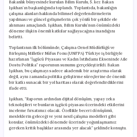
Bakanlık bünyesinde kurulan Bilim Kurulu, 5. kez Bakan
Işıkhan’ın başkanlığında toplandı. Toplantıda, bakanlığın
çalışma alanları hakkında bilimsel değerlendirmelerin
yapılması ve güncel gelişmelerin çok yönlü bir şekilde ele
alınması amaçlandı. Işıkhan, Bilim Kurulu’nun önümüzdeki
döneme ilişkin önemli katkılar sağlayacağına inandığını
belirtti.
Toplantının ilk bölümünde, Çalışma Genel Müdürlüğü ve
Birleşmiş Milletler Nüfus Fonu (UNFPA) Türkiye iş birliğiyle
hazırlanan “İşgücü Piyasası ve Kadın İstihdamı Ekseninde Aile
Dostu Politika” raporunun sunumu gerçekleştirildi. Bakan
Işıkhan, bu çalışmayı sadece akademik bir araştırma olarak
değil, aynı zamanda politika geliştirme süreçlerine de önemli
bir katkı sunacak bir yol haritası olarak değerlendirdiklerini
ifade etti.
Işıkhan, “Raporun ardından dijital dönüşüm, yapay zeka
teknolojileri ve bunların işgücü piyasası üzerindeki etkilerini
inceleme fırsatımız olacak. Özellikle beceri dönüşümü,
mesleklerin geleceği ve yeni nesil çalışma modelleri gibi
konular, önümüzdeki dönemde üzerinde yoğunlaşmamız
gereken kritik başlıklar arasında yer alacak” şeklinde konuştu.