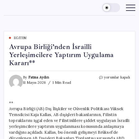
Skip
to
content
EĞITIM
Avrupa Birliği’nden İsrailli
Yerleşimcilere Yaptırım Uygulama
Kararı**
Avrupa
By
Fatma Aydın
yorumlar kapalı
Birliği’nden
11 Mayıs 2026
1 Min Read
İsrailli
Yerleşimcilere
Yaptırım
**
Uygulama
Avrupa Birliği (AB) Dış İlişkiler ve Güvenlik Politikası Yüksek
Kararı**
için
Temsilcisi Kaja Kallas, AB dışişleri bakanlarının, Filistin
topraklarını işgal eden ve Filistinlilere şiddet uygulayan İsrailli
yerleşimcilere yaptırım uygulanması konusunda anlaşmaya
vardığını açıkladı. Kallas, bu önemli gelişmeyi Brüksel’de
düzenlenen AB Dışişleri Bakanları Toplantısı sırasında ABD