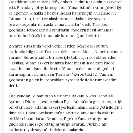
katıldıktan sonra Bahçeköy Askeri Hudut Karakolu’nu ziyaret
etti. Burada yaptığı konuşmada, Yunanistan’ın sınır güvenliği
ve egemenlik hakları konusundaki kararlılığını vurguladı ve
“Yunanistan, tarihi ve uluslararası hukuku hiçe sayan
provokasyonlardan asla yılmayacaktır” dedi. Tasulas,
geçmişte fethedilen bu sınırların, modern nesil Yunanlar
tarafından büyük bir azimle korunduğunu belirtti.
Ziyaret sırasında yerel yetkililerden bölgedeki durum
hakkında bilgi alan Tasulas, daha sonra Meriç Nehri boyunca
yürüdü. Burada hudut birlikleriyle tokalaşarak sohbet eden
Tasulas, Yunan askeri komuta kademesinin de tam kadro
hazır bulunduğunu ifade etti. Yunan ordusunun bölgedeki
kararlılığının altını çizen Tasulas, “Evros’taki 12. Tümen,
geçmişten gelen bu toprakları aynı irade ile korumaktadır”
dedi.
Öte yandan, Yunanistan Savunma Bakanı Nikos Dendias,
Aydın’ın Didim ilçesine yakın Eşek Adası’nda gerçekleştirdiği
bir etkinlikte, adanın askeri yerleşim alanı haline getirildiğini
duyurdu. Lozan Antlaşması’na aykırı olarak adada askeri
birlikler bulunduran Dendias, Ege’de Yunan varlığının
güçlendirilmesi gerektiğini vurgulayarak, Türkiye’nin
haklarını “yok sayan” ifadelerde bulundu.