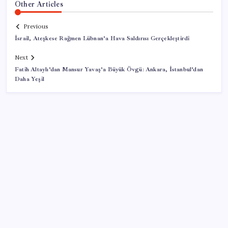
Other Articles
Previous
İsrail, Ateşkese Rağmen Lübnan’a Hava Saldırısı Gerçekleştirdi
Next
Fatih Altaylı’dan Mansur Yavaş’a Büyük Övgü: Ankara, İstanbul’dan
Daha Yeşil
SON YAZILAR
Ekran Kartı Fiyatlarına Zam Yolda: Yüzde 40’a Varan
Fiyat Artışı