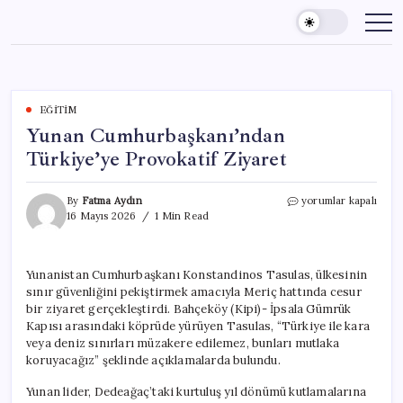
Skip
to
content
EĞITIM
Yunan Cumhurbaşkanı’ndan
Türkiye’ye Provokatif Ziyaret
Yunan
By
Fatma Aydın
yorumlar kapalı
Cumhurbaşkanı’nda
16 Mayıs 2026
1 Min Read
Türkiye’ye
Provokatif
Ziyaret
Yunanistan Cumhurbaşkanı Konstandinos Tasulas, ülkesinin
için
sınır güvenliğini pekiştirmek amacıyla Meriç hattında cesur
bir ziyaret gerçekleştirdi. Bahçeköy (Kipi)- İpsala Gümrük
Kapısı arasındaki köprüde yürüyen Tasulas, “Türkiye ile kara
veya deniz sınırları müzakere edilemez, bunları mutlaka
koruyacağız” şeklinde açıklamalarda bulundu.
Yunan lider, Dedeağaç’taki kurtuluş yıl dönümü kutlamalarına