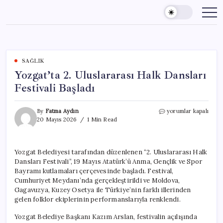
Skip
to
content
SAĞLIK
Yozgat’ta 2. Uluslararası Halk Dansları
Festivali Başladı
Yozgat’ta
By
Fatma Aydın
yorumlar kapalı
2.
20 Mayıs 2026
1 Min Read
Uluslararası
Halk
Dansları
Yozgat Belediyesi tarafından düzenlenen “2. Uluslararası Halk
Festivali
Dansları Festivali”, 19 Mayıs Atatürk’ü Anma, Gençlik ve Spor
Başladı
için
Bayramı kutlamaları çerçevesinde başladı. Festival,
Cumhuriyet Meydanı’nda gerçekleştirildi ve Moldova,
Gagavuzya, Kuzey Osetya ile Türkiye’nin farklı illerinden
gelen folklor ekiplerinin performanslarıyla renklendi.
Yozgat Belediye Başkanı Kazım Arslan, festivalin açılışında