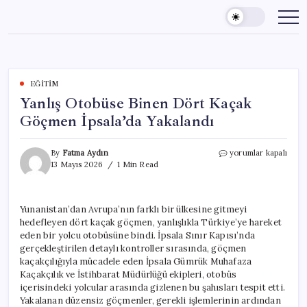
Skip
to
content
EĞITIM
Yanlış Otobüse Binen Dört Kaçak
Göçmen İpsala’da Yakalandı
Yanlış
By
Fatma Aydın
yorumlar kapalı
Otobüse
13 Mayıs 2026
1 Min Read
Binen
Dört
Kaçak
Yunanistan’dan Avrupa’nın farklı bir ülkesine gitmeyi
Göçmen
hedefleyen dört kaçak göçmen, yanlışlıkla Türkiye’ye hareket
İpsala’da
Yakalandı
eden bir yolcu otobüsüne bindi. İpsala Sınır Kapısı’nda
için
gerçekleştirilen detaylı kontroller sırasında, göçmen
kaçakçılığıyla mücadele eden İpsala Gümrük Muhafaza
Kaçakçılık ve İstihbarat Müdürlüğü ekipleri, otobüs
içerisindeki yolcular arasında gizlenen bu şahısları tespit etti.
Yakalanan düzensiz göçmenler, gerekli işlemlerinin ardından