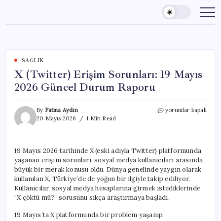
Skip
to
content
SAĞLIK
X (Twitter) Erişim Sorunları: 19 Mayıs
2026 Güncel Durum Raporu
X
By
Fatma Aydın
yorumlar kapalı
(Twitter)
20 Mayıs 2026
1 Min Read
Erişim
Sorunları:
19
19 Mayıs 2026 tarihinde X (eski adıyla Twitter) platformunda
Mayıs
yaşanan erişim sorunları, sosyal medya kullanıcıları arasında
2026
Güncel
büyük bir merak konusu oldu. Dünya genelinde yaygın olarak
Durum
kullanılan X, Türkiye’de de yoğun bir ilgiyle takip ediliyor.
Raporu
Kullanıcılar, sosyal medya hesaplarına girmek istediklerinde
için
“X çöktü mü?” sorusunu sıkça araştırmaya başladı.
19 Mayıs’ta X platformunda bir problem yaşanıp