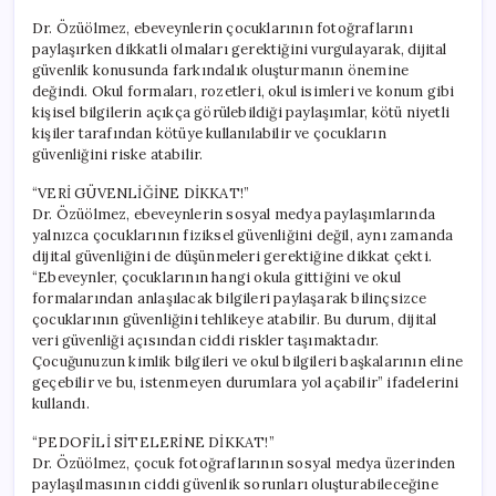
Dr. Özüölmez, ebeveynlerin çocuklarının fotoğraflarını
paylaşırken dikkatli olmaları gerektiğini vurgulayarak, dijital
güvenlik konusunda farkındalık oluşturmanın önemine
değindi. Okul formaları, rozetleri, okul isimleri ve konum gibi
kişisel bilgilerin açıkça görülebildiği paylaşımlar, kötü niyetli
kişiler tarafından kötüye kullanılabilir ve çocukların
güvenliğini riske atabilir.
“VERİ GÜVENLİĞİNE DİKKAT!”
Dr. Özüölmez, ebeveynlerin sosyal medya paylaşımlarında
yalnızca çocuklarının fiziksel güvenliğini değil, aynı zamanda
dijital güvenliğini de düşünmeleri gerektiğine dikkat çekti.
“Ebeveynler, çocuklarının hangi okula gittiğini ve okul
formalarından anlaşılacak bilgileri paylaşarak bilinçsizce
çocuklarının güvenliğini tehlikeye atabilir. Bu durum, dijital
veri güvenliği açısından ciddi riskler taşımaktadır.
Çocuğunuzun kimlik bilgileri ve okul bilgileri başkalarının eline
geçebilir ve bu, istenmeyen durumlara yol açabilir” ifadelerini
kullandı.
“PEDOFİLİ SİTELERİNE DİKKAT!”
Dr. Özüölmez, çocuk fotoğraflarının sosyal medya üzerinden
paylaşılmasının ciddi güvenlik sorunları oluşturabileceğine