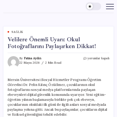
Skip
to
content
SAĞLIK
Velilere Önemli Uyarı: Okul
Fotoğraflarını Paylaşırken Dikkat!
Velilere
By
Fatma Aydın
yorumlar kapalı
Önemli
22 Mayıs 2026
2 Min Read
Uyarı:
Okul
Fotoğraflarını
Mersin Üniversitesi Sosyal Hizmetler Programı Öğretim
Paylaşırken
Görevlisi Dr. Pelin Kılınç Özüölmez, çocuklarının okul
Dikkat!
için
fotoğraflarını sosyal medya platformlarında paylaşan
ebeveynleri dijital güvenlik konusunda uyarıyor. Yeni eğitim-
öğretim yılının başlamasıyla birlikte pek çok ebeveyn,
çocuklarının okuldaki ilk günü ile ilgili anları sosyal medyada
paylaşma yoluna gitti. Ancak bu paylaşımlar, çocukların dijital
ve fiziksel güvenliğini tehdit edebilir.