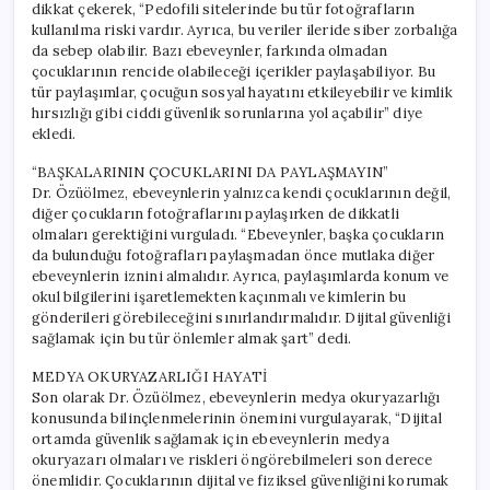
dikkat çekerek, “Pedofili sitelerinde bu tür fotoğrafların
kullanılma riski vardır. Ayrıca, bu veriler ileride siber zorbalığa
da sebep olabilir. Bazı ebeveynler, farkında olmadan
çocuklarının rencide olabileceği içerikler paylaşabiliyor. Bu
tür paylaşımlar, çocuğun sosyal hayatını etkileyebilir ve kimlik
hırsızlığı gibi ciddi güvenlik sorunlarına yol açabilir” diye
ekledi.
“BAŞKALARININ ÇOCUKLARINI DA PAYLAŞMAYIN”
Dr. Özüölmez, ebeveynlerin yalnızca kendi çocuklarının değil,
diğer çocukların fotoğraflarını paylaşırken de dikkatli
olmaları gerektiğini vurguladı. “Ebeveynler, başka çocukların
da bulunduğu fotoğrafları paylaşmadan önce mutlaka diğer
ebeveynlerin iznini almalıdır. Ayrıca, paylaşımlarda konum ve
okul bilgilerini işaretlemekten kaçınmalı ve kimlerin bu
gönderileri görebileceğini sınırlandırmalıdır. Dijital güvenliği
sağlamak için bu tür önlemler almak şart” dedi.
MEDYA OKURYAZARLIĞI HAYATİ
Son olarak Dr. Özüölmez, ebeveynlerin medya okuryazarlığı
konusunda bilinçlenmelerinin önemini vurgulayarak, “Dijital
ortamda güvenlik sağlamak için ebeveynlerin medya
okuryazarı olmaları ve riskleri öngörebilmeleri son derece
önemlidir. Çocuklarının dijital ve fiziksel güvenliğini korumak