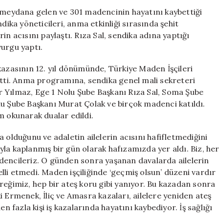
Soma
e meydana gelen ve 301 madencinin hayatını kaybettiği
Faciası’nı
dika yöneticileri, anma etkinliği sırasında şehit
Anmak
in acısını paylaştı. Rıza Sal, sendika adına yaptığı
İçin
vurgu yaptı.
Bir
Araya
kazasının 12. yıl dönümünde, Türkiye Maden İşçileri
Geldi
etti. Anma programına, sendika genel mali sekreteri
için
r Yılmaz, Ege 1 Nolu Şube Başkanı Rıza Sal, Soma Şube
lu Şube Başkanı Murat Çolak ve birçok madenci katıldı.
m okunarak dualar edildi.
 olduğunu ve adaletin ailelerin acısını hafifletmediğini
sıyla kaplanmış bir gün olarak hafızamızda yer aldı. Biz, he
dencileriz. O günden sonra yaşanan davalarda ailelerin
selli etmedi. Maden işçiliğinde ‘geçmiş olsun’ düzeni vardır
reğimiz, hep bir ateş koru gibi yanıyor. Bu kazadan sonra
i Ermenek, İliç ve Amasra kazaları, ailelere yeniden ateş
n fazla kişi iş kazalarında hayatını kaybediyor. İş sağlığı