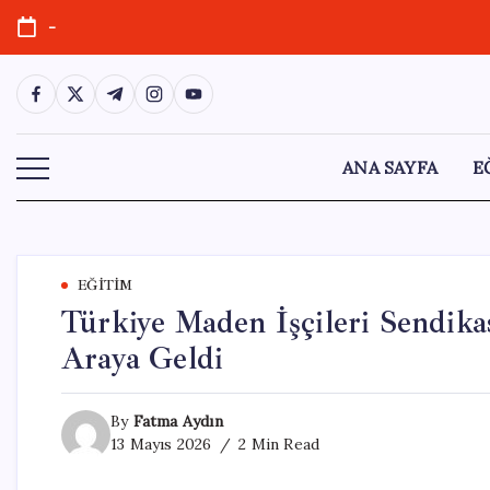
Skip
-
to
content
https://www.facebook.com/
https://twitter.com/
https://t.me/
https://www.instagram.com/
https://youtube.com/
ANA SAYFA
E
EĞITIM
Türkiye Maden İşçileri Sendika
Araya Geldi
By
Fatma Aydın
13 Mayıs 2026
2 Min Read