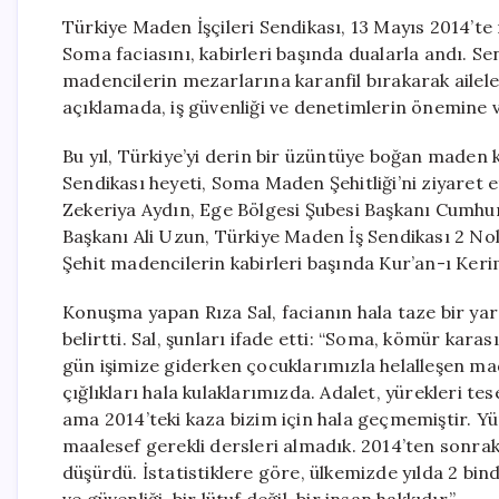
Türkiye Maden İşçileri Sendikası, 13 Mayıs 2014’t
Soma faciasını, kabirleri başında dualarla andı. Sen
madencilerin mezarlarına karanfil bırakarak aileler
açıklamada, iş güvenliği ve denetimlerin önemine 
Bu yıl, Türkiye’yi derin bir üzüntüye boğan maden 
Sendikası heyeti, Soma Maden Şehitliği’ni ziyaret 
Zekeriya Aydın, Ege Bölgesi Şubesi Başkanı Cumhu
Başkanı Ali Uzun, Türkiye Maden İş Sendikası 2 No
Şehit madencilerin kabirleri başında Kur’an-ı Keri
Konuşma yapan Rıza Sal, facianın hala taze bir yara
belirtti. Sal, şunları ifade etti: “Soma, kömür kara
gün işimize giderken çocuklarımızla helalleşen ma
çığlıkları hala kulaklarımızda. Adalet, yürekleri te
ama 2014’teki kaza bizim için hala geçmemiştir. Yü
maalesef gerekli dersleri almadık. 2014’ten sonrak
düşürdü. İstatistiklere göre, ülkemizde yılda 2 binde