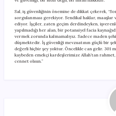
ve güvenliği, bir lütuf değil, bir insan hakkıdır.”
Sal, iş güvenliğinin önemine de dikkat çekerek, “
sorgulanması gerekiyor. Sendikal haklar, maaşlar ve 
ediyor. İşçiler, zaten geçim derdindeyken, işvere
yapılmadığı her alan, bir potansiyel facia kaynağıd
vermek zorunda kalmamalıyız. Sadece maden şehitle
düşmektedir. İş güvenliği mevzuatının güçlü bir ş
değerli hiçbir şey yoktur. Öncelikle can gelir. 301
kaybeden emekçi kardeşlerimize Allah’tan rahmet, y
cennet olsun.”