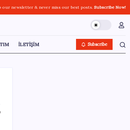
o our newsletter & never miss our best posts.
Subscribe Now!
TIM
İLETİŞİM
Subscribe
SON YAZILAR
ı
“Türkiye genelinde bugüne kadar 22,5
milyar liralık ödeme gerçekleştirdik”