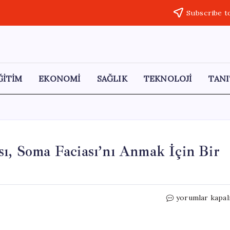
Subscribe t
ĞİTİM
EKONOMİ
SAĞLIK
TEKNOLOJİ
TANI
sı, Soma Faciası’nı Anmak İçin Bir
Türkiye
yorumlar kapal
Maden
İşçileri
Sendikası,