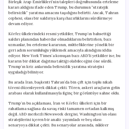
Birleşik Arap Emirlikleri’nin talepleri doğrultusunda erteleme
kararı aldığını ifade eden Trump, bu durumun “stratejik
belirsizlik” yaratma amacını taşıdığını belirtti. Ancak, Tahran
cephesi, olası bir saldırıya karşı hazırlıklarını sürdürmeye
devam ediyor.
Körfez ülkelerindeki resmi yetkililer, Trump’ın bahsettiği
saldırı planından haberdar olmadıklarını belirtirken, bazı
uzmanlar, bu erteleme kararının, müttefiklerine yönelik bir
geri adım sorumluluğu yüklemek amacıyla alındığını iddia
ediyor. New York Times’a konuşan bazı ABD’li yetkililer ise, bu
kararın bir dikkat dağıtma taktiği olabileceğini öne sürdü.
Trump’ın kriz anlarında belirsizlik yaratma stratejisi
uyguladığı biliniyor.
Bu arada İran, başkenti Tahran’da bin çift için toplu nikah
töreni düzenleyerek dikkat çekti. Tören, askeri araçların gelin
arabası olarak kullanılmasıyla ilginç bir görüntüye sahne oldu.
Trump’ın bu açıklaması, İran ve Körfez ülkeleri için bir
rahatlama sağlasa da savaş riski tamamen ortadan kalkmış
değil. ABD merkezli Newsweek dergisi, Washington’un olası
stratejilerini içeren bir analiz yayımladı ve beş olası
senaryoya dikkat çekti. Bu senaryolar arasında, nükleer