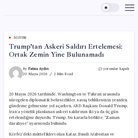
Skip
to
content
EĞITIM
Trump’tan Askeri Saldırı Ertelemesi:
Ortak Zemin Yine Bulunamadı
Trump’tan
By
Fatma Aydın
yorumlar kapalı
Askeri
20 Mayıs 2026
2 Min Read
Saldırı
Ertelemesi:
Ortak
20 Mayıs 2026 tarihinde, Washington ve Tahran arasında
Zemin
süregelen diplomatik belirsizlikler, savaş tehlikesinin yeniden
Yine
Bulunamadı
gündeme gelmesine yol açarken, ABD Başkanı Donald Trump,
için
İran’a yönelik planlanan askeri saldırının iki ya da üç gün
ertelendiğini duyurdu. Trump, bu kararla birlikte, “Zaman
daralıyor” uyarısında bulundu.
Körfez’deki müttefikleri olan Katar, Suudi Arabistan ve