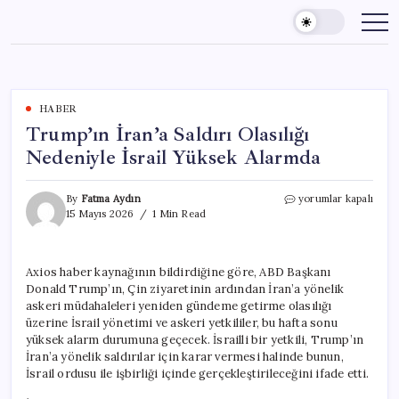
Skip
to
content
HABER
Trump’ın İran’a Saldırı Olasılığı
Nedeniyle İsrail Yüksek Alarmda
Trump’ın
By
Fatma Aydın
yorumlar kapalı
İran’a
15 Mayıs 2026
1 Min Read
Saldırı
Olasılığı
Nedeniyle
Axios haber kaynağının bildirdiğine göre, ABD Başkanı
İsrail
Donald Trump’ın, Çin ziyaretinin ardından İran’a yönelik
Yüksek
Alarmda
askeri müdahaleleri yeniden gündeme getirme olasılığı
için
üzerine İsrail yönetimi ve askeri yetkililer, bu hafta sonu
yüksek alarm durumuna geçecek. İsrailli bir yetkili, Trump’ın
İran’a yönelik saldırılar için karar vermesi halinde bunun,
İsrail ordusu ile işbirliği içinde gerçekleştirileceğini ifade etti.