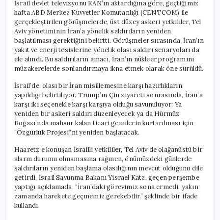
İsrail devlet televizyonu KAN’ın aktardığına göre, geçtiğimiz
hafta ABD Merkez Kuvvetler Komutanlığı (CENTCOM) ile
gerçekleştirilen görüşmelerde, üst düzey askeri yetkililer, Tel
Aviv yönetiminin İran’a yönelik saldırıların yeniden
başlatılması gerektiğini belirtti. Görüşmeler sırasında, İran’ın
yakıt ve enerji tesislerine yönelik olası saldırı senaryoları da
ele alındı. Bu saldırıların amacı, İran’ın nükleer programını
müzakerelerde sonlandırmaya ikna etmek olarak öne sürüldü.
İsrail’de, olası bir İran misillemesine karşı hazırlıkların
yapıldığı belirtiliyor. Trump’ın Çin ziyareti sonrasında, İran’a
karşı iki seçenekle karşı karşıya olduğu savunuluyor: Ya
yeniden bir askeri saldırı düzenleyecek ya da Hürmüz
Boğazı’nda mahsur kalan ticari gemilerin kurtarılması için
“Özgürlük Projesi”ni yeniden başlatacak.
Haaretz’e konuşan İsrailli yetkililer, Tel Aviv’de olağanüstü bir
alarm durumu olmamasına rağmen, önümüzdeki günlerde
saldırıların yeniden başlama olasılığının mevcut olduğunu dile
getirdi. İsrail Savunma Bakanı Yisrael Katz, geçen perşembe
yaptığı açıklamada, “İran’daki görevimiz sona ermedi, yakın
zamanda harekete geçmemiz gerekebilir.” şeklinde bir ifade
kullandı.