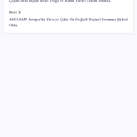
Çeşme’deki İnşaat Krizi: Doğa ve Kamu Yararı Tehdit Altında
Next
ASELSAN Avrupa’da Zirveye Çıktı: En Değerli Beşinci Savunma Şirketi
Oldu
SON YAZILAR
“Türkiye genelinde bugüne kadar 22,5 milyar liralık
ödeme gerçekleştirdik”
Konya’da para geçmeyen otel açıldı: Yemek de
konaklama da bedava ama tek bir şartı var