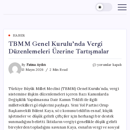
Skip
to
content
HABER
TBMM Genel Kurulu’nda Vergi
Düzenlemeleri Üzerine Tartışmalar
TBMM
By
Fatma Aydın
yorumlar kapalı
Genel
13 Mayıs 2026
2 Min Read
Kurulu’nda
Vergi
Düzenlemeleri
Türkiye Büyük Millet Meclisi (TBMM) Genel Kurulu’nda, vergi
Üzerine
sistemine ilişkin düzenlemeleri içeren Bazı Kanunlarda
Tartışmalar
için
Değişiklik Yapılmasına Dair Kanun Teklifi ile ilgili
milletvekilleri görüşlerini paylaştı. Yeni Yol Partisi Grup
Başkanvekili Bülent Kaya, söz konusu teklifin esnaf, küçük
işletmeler ve düşük gelirli çiftçiler için herhangi bir destek
sunmadığını belirtti. İktidarın vergiyi genellikle düşük gelirli
bireylerden topladığını savunan Kaya, esnafın vergi ve sosyal