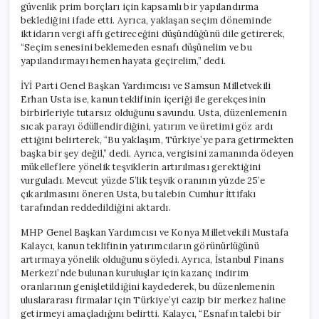
güvenlik prim borçları için kapsamlı bir yapılandırma
beklediğini ifade etti. Ayrıca, yaklaşan seçim döneminde
iktidarın vergi affı getireceğini düşündüğünü dile getirerek,
“Seçim senesini beklemeden esnafı düşünelim ve bu
yapılandırmayı hemen hayata geçirelim,” dedi.
İYİ Parti Genel Başkan Yardımcısı ve Samsun Milletvekili
Erhan Usta ise, kanun teklifinin içeriği ile gerekçesinin
birbirleriyle tutarsız olduğunu savundu. Usta, düzenlemenin
sıcak parayı ödüllendirdiğini, yatırım ve üretimi göz ardı
ettiğini belirterek, “Bu yaklaşım, Türkiye’ye para getirmekten
başka bir şey değil,” dedi. Ayrıca, vergisini zamanında ödeyen
mükelleflere yönelik teşviklerin artırılması gerektiğini
vurguladı. Mevcut yüzde 5’lik teşvik oranının yüzde 25’e
çıkarılmasını öneren Usta, bu talebin Cumhur İttifakı
tarafından reddedildiğini aktardı.
MHP Genel Başkan Yardımcısı ve Konya Milletvekili Mustafa
Kalaycı, kanun teklifinin yatırımcıların görünürlüğünü
artırmaya yönelik olduğunu söyledi. Ayrıca, İstanbul Finans
Merkezi’nde bulunan kuruluşlar için kazanç indirim
oranlarının genişletildiğini kaydederek, bu düzenlemenin
uluslararası firmalar için Türkiye’yi cazip bir merkez haline
getirmeyi amaçladığını belirtti. Kalaycı, “Esnafın talebi bir