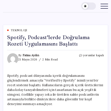
Skip
to
content
TEKNOLOJI
Spotify, Podcast’lerde Doğrulama
Rozeti Uygulamasını Başlattı
Spotify,
By
Fatma Aydın
yorumlar kapalı
Podcast’lerde
21 Mayıs 2026
2 Min Read
Doğrulama
Rozeti
Uygulamasını
Spotify, podcast dünyasında içerik doğrulamasını
Başlattı
güçlendirmek amacıyla “Verified by Spotify” isimli yeni bir
için
rozet sistemi başlattı. Kullanıcıların gerçek içerik üreticilerini
daha kolay tanıyabilmeleri için tasarlanan bu açık yeşil tik
simgesi, özellikle yapay zeka ile üretilen sahte podcastlerin
artmasıyla birlikte dinleyicilere daha güvenilir bir keşif
deneyimi sunmayı amaçlıyor.