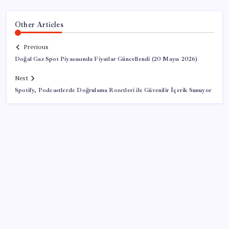
Other Articles
Previous
Doğal Gaz Spot Piyasasında Fiyatlar Güncellendi (20 Mayıs 2026)
Next
Spotify, Podcastlerde Doğrulama Rozetleri ile Güvenilir İçerik Sunuyor
SON YAZILAR
Son dakika… DEM Parti ‘çerçeve yasa’ teklifine imza