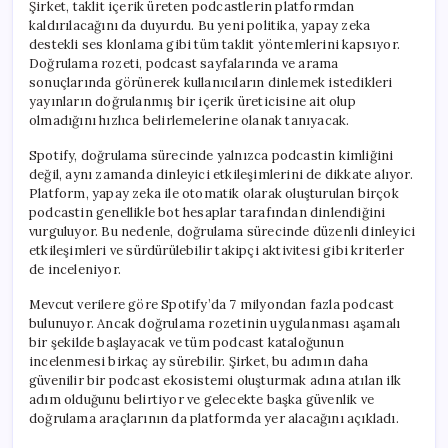
Şirket, taklit içerik üreten podcastlerin platformdan
kaldırılacağını da duyurdu. Bu yeni politika, yapay zeka
destekli ses klonlama gibi tüm taklit yöntemlerini kapsıyor.
Doğrulama rozeti, podcast sayfalarında ve arama
sonuçlarında görünerek kullanıcıların dinlemek istedikleri
yayınların doğrulanmış bir içerik üreticisine ait olup
olmadığını hızlıca belirlemelerine olanak tanıyacak.
Spotify, doğrulama sürecinde yalnızca podcastin kimliğini
değil, aynı zamanda dinleyici etkileşimlerini de dikkate alıyor.
Platform, yapay zeka ile otomatik olarak oluşturulan birçok
podcastin genellikle bot hesaplar tarafından dinlendiğini
vurguluyor. Bu nedenle, doğrulama sürecinde düzenli dinleyici
etkileşimleri ve sürdürülebilir takipçi aktivitesi gibi kriterler
de inceleniyor.
Mevcut verilere göre Spotify’da 7 milyondan fazla podcast
bulunuyor. Ancak doğrulama rozetinin uygulanması aşamalı
bir şekilde başlayacak ve tüm podcast kataloğunun
incelenmesi birkaç ay sürebilir. Şirket, bu adımın daha
güvenilir bir podcast ekosistemi oluşturmak adına atılan ilk
adım olduğunu belirtiyor ve gelecekte başka güvenlik ve
doğrulama araçlarının da platformda yer alacağını açıkladı.