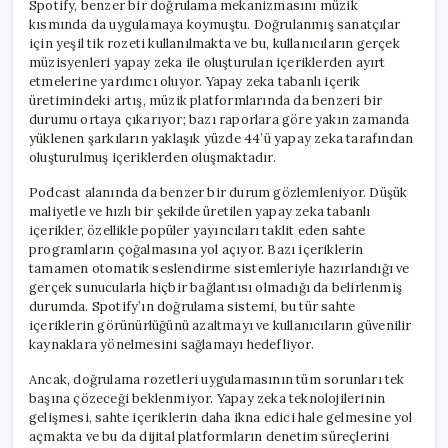
Spotify, benzer bir doğrulama mekanizmasını müzik
kısmında da uygulamaya koymuştu. Doğrulanmış sanatçılar
için yeşil tik rozeti kullanılmakta ve bu, kullanıcıların gerçek
müzisyenleri yapay zeka ile oluşturulan içeriklerden ayırt
etmelerine yardımcı oluyor. Yapay zeka tabanlı içerik
üretimindeki artış, müzik platformlarında da benzeri bir
durumu ortaya çıkarıyor; bazı raporlara göre yakın zamanda
yüklenen şarkıların yaklaşık yüzde 44’ü yapay zeka tarafından
oluşturulmuş içeriklerden oluşmaktadır.
Podcast alanında da benzer bir durum gözlemleniyor. Düşük
maliyetle ve hızlı bir şekilde üretilen yapay zeka tabanlı
içerikler, özellikle popüler yayıncıları taklit eden sahte
programların çoğalmasına yol açıyor. Bazı içeriklerin
tamamen otomatik seslendirme sistemleriyle hazırlandığı ve
gerçek sunucularla hiçbir bağlantısı olmadığı da belirlenmiş
durumda. Spotify’ın doğrulama sistemi, bu tür sahte
içeriklerin görünürlüğünü azaltmayı ve kullanıcıların güvenilir
kaynaklara yönelmesini sağlamayı hedefliyor.
Ancak, doğrulama rozetleri uygulamasının tüm sorunları tek
başına çözeceği beklenmiyor. Yapay zeka teknolojilerinin
gelişmesi, sahte içeriklerin daha ikna edici hale gelmesine yol
açmakta ve bu da dijital platformların denetim süreçlerini