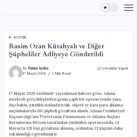
Skip
to
content
EĞITIM
Rasim Ozan Kütahyalı ve Diğer
Şüpheliler Adliyeye Gönderildi
Rasim
By
Fatma Aydın
yorumlar kapalı
Ozan
17 Mayıs 2026
1 Min Read
Kütahyalı
ve
Diğer
17 Mayıs 2026 tarihinde yayımlanan habere göre, Adana
Şüpheliler
merkezli gerçekleştirilen geniş çaplı bir operasyonda yasa
Adliyeye
Gönderildi
dışı bahis, nitelikli dolandırıcılık, rüşvet ve kara para aklama
için
suçlamalarıyla 161 şüpheli gözaltına alındı. Adana Cumhuriyet
Başsavcılığı’nın Terörizmin Finansmanı ve Aklama Suçları
Soruşturma Bürosu tarafından yürütülen operasyonda, 14
Mayıs’ta 128 kişi gözaltına alınmış, ardından 33 kişinin daha
yakalandığı öğrenilmiştir.