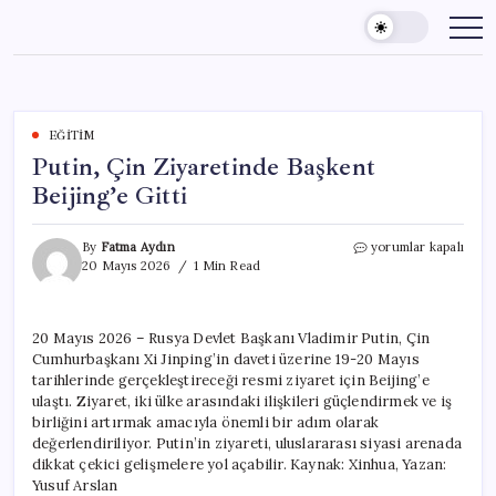
Skip
to
content
EĞITIM
Putin, Çin Ziyaretinde Başkent
Beijing’e Gitti
Putin,
By
Fatma Aydın
yorumlar kapalı
Çin
20 Mayıs 2026
1 Min Read
Ziyaretinde
Başkent
Beijing’e
20 Mayıs 2026 – Rusya Devlet Başkanı Vladimir Putin, Çin
Gitti
Cumhurbaşkanı Xi Jinping’in daveti üzerine 19-20 Mayıs
için
tarihlerinde gerçekleştireceği resmi ziyaret için Beijing’e
ulaştı. Ziyaret, iki ülke arasındaki ilişkileri güçlendirmek ve iş
birliğini artırmak amacıyla önemli bir adım olarak
değerlendiriliyor. Putin’in ziyareti, uluslararası siyasi arenada
dikkat çekici gelişmelere yol açabilir. Kaynak: Xinhua, Yazan:
Yusuf Arslan