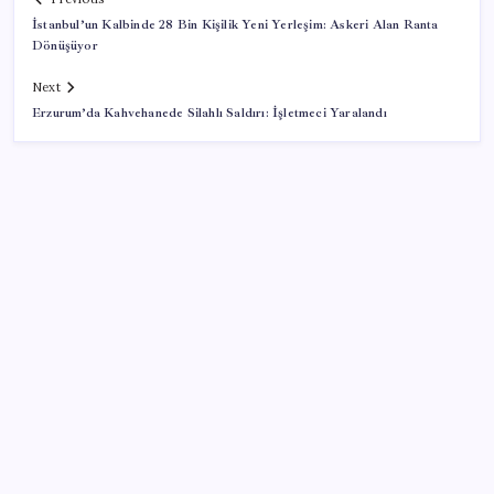
İstanbul’un Kalbinde 28 Bin Kişilik Yeni Yerleşim: Askeri Alan Ranta
Dönüşüyor
Next
Erzurum’da Kahvehanede Silahlı Saldırı: İşletmeci Yaralandı
SON YAZILAR
Trump’tan Fed Başkanı Warsh’a: Faiz kararı
tamamen ona bağlı değil
PS5 Pro için PSSR 2.0 Güncellemesi Yolda: Tüm
Oyunlara Geliyor