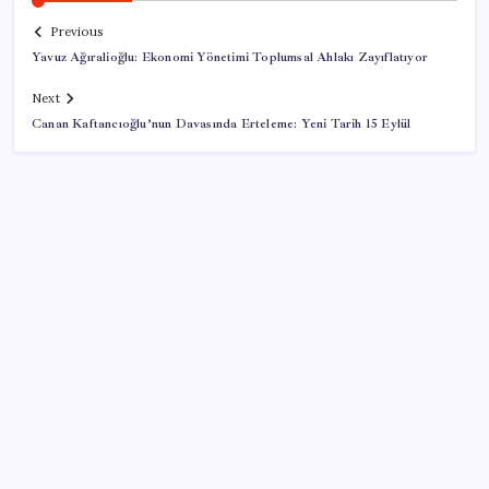
Previous
Yavuz Ağıralioğlu: Ekonomi Yönetimi Toplumsal Ahlakı Zayıflatıyor
Next
Canan Kaftancıoğlu’nun Davasında Erteleme: Yeni Tarih 15 Eylül
SON YAZILAR
Ekran Kartı Fiyatlarına Zam Yolda: Yüzde 40’a Varan
Fiyat Artışı
Gökhan Günaydın: ‘Seçimden kaçmasınlar. Sokağa