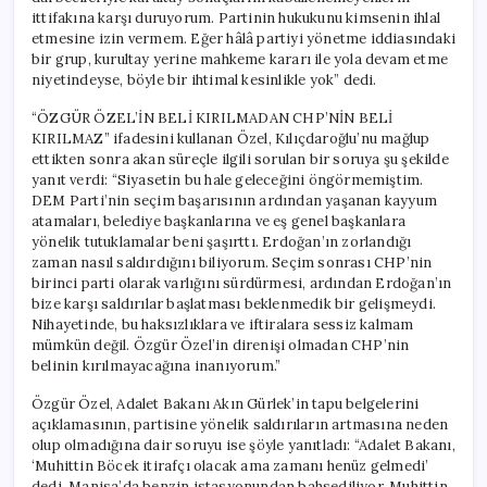
ittifakına karşı duruyorum. Partinin hukukunu kimsenin ihlal
etmesine izin vermem. Eğer hâlâ partiyi yönetme iddiasındaki
bir grup, kurultay yerine mahkeme kararı ile yola devam etme
niyetindeyse, böyle bir ihtimal kesinlikle yok” dedi.
“ÖZGÜR ÖZEL’İN BELİ KIRILMADAN CHP’NİN BELİ
KIRILMAZ” ifadesini kullanan Özel, Kılıçdaroğlu’nu mağlup
ettikten sonra akan süreçle ilgili sorulan bir soruya şu şekilde
yanıt verdi: “Siyasetin bu hale geleceğini öngörmemiştim.
DEM Parti’nin seçim başarısının ardından yaşanan kayyum
atamaları, belediye başkanlarına ve eş genel başkanlara
yönelik tutuklamalar beni şaşırttı. Erdoğan’ın zorlandığı
zaman nasıl saldırdığını biliyorum. Seçim sonrası CHP’nin
birinci parti olarak varlığını sürdürmesi, ardından Erdoğan’ın
bize karşı saldırılar başlatması beklenmedik bir gelişmeydi.
Nihayetinde, bu haksızlıklara ve iftiralara sessiz kalmam
mümkün değil. Özgür Özel’in direnişi olmadan CHP’nin
belinin kırılmayacağına inanıyorum.”
Özgür Özel, Adalet Bakanı Akın Gürlek’in tapu belgelerini
açıklamasının, partisine yönelik saldırıların artmasına neden
olup olmadığına dair soruyu ise şöyle yanıtladı: “Adalet Bakanı,
‘Muhittin Böcek itirafçı olacak ama zamanı henüz gelmedi’
dedi. Manisa’da benzin istasyonundan bahsediliyor. Muhittin