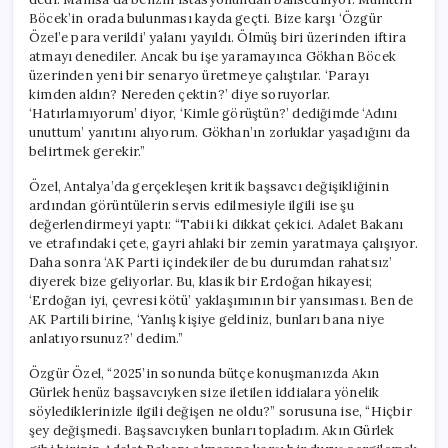
Böcek’in orada bulunması kayda geçti. Bize karşı ‘Özgür
Özel’e para verildi’ yalanı yayıldı. Ölmüş biri üzerinden iftira
atmayı denediler. Ancak bu işe yaramayınca Gökhan Böcek
üzerinden yeni bir senaryo üretmeye çalıştılar. ‘Parayı
kimden aldın? Nereden çektin?’ diye soruyorlar.
‘Hatırlamıyorum’ diyor, ‘Kimle görüştün?’ dediğimde ‘Adını
unuttum’ yanıtını alıyorum. Gökhan’ın zorluklar yaşadığını da
belirtmek gerekir.”
Özel, Antalya’da gerçekleşen kritik başsavcı değişikliğinin
ardından görüntülerin servis edilmesiyle ilgili ise şu
değerlendirmeyi yaptı: “Tabii ki dikkat çekici. Adalet Bakanı
ve etrafındaki çete, gayri ahlaki bir zemin yaratmaya çalışıyor.
Daha sonra ‘AK Parti içindekiler de bu durumdan rahatsız’
diyerek bize geliyorlar. Bu, klasik bir Erdoğan hikayesi;
‘Erdoğan iyi, çevresi kötü’ yaklaşımının bir yansıması. Ben de
AK Partili birine, ‘Yanlış kişiye geldiniz, bunları bana niye
anlatıyorsunuz?’ dedim.”
Özgür Özel, “2025’in sonunda bütçe konuşmanızda Akın
Gürlek henüz başsavcıyken size iletilen iddialara yönelik
söylediklerinizle ilgili değişen ne oldu?” sorusuna ise, “Hiçbir
şey değişmedi. Başsavcıyken bunları topladım. Akın Gürlek