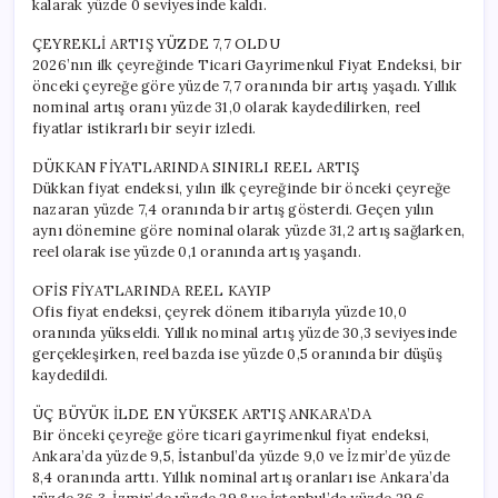
kalarak yüzde 0 seviyesinde kaldı.
Fazla
Nerede
ÇEYREKLİ ARTIŞ YÜZDE 7,7 OLDU
Arttı?
2026’nın ilk çeyreğinde Ticari Gayrimenkul Fiyat Endeksi, bir
için
önceki çeyreğe göre yüzde 7,7 oranında bir artış yaşadı. Yıllık
nominal artış oranı yüzde 31,0 olarak kaydedilirken, reel
fiyatlar istikrarlı bir seyir izledi.
DÜKKAN FİYATLARINDA SINIRLI REEL ARTIŞ
Dükkan fiyat endeksi, yılın ilk çeyreğinde bir önceki çeyreğe
nazaran yüzde 7,4 oranında bir artış gösterdi. Geçen yılın
aynı dönemine göre nominal olarak yüzde 31,2 artış sağlarken,
reel olarak ise yüzde 0,1 oranında artış yaşandı.
OFİS FİYATLARINDA REEL KAYIP
Ofis fiyat endeksi, çeyrek dönem itibarıyla yüzde 10,0
oranında yükseldi. Yıllık nominal artış yüzde 30,3 seviyesinde
gerçekleşirken, reel bazda ise yüzde 0,5 oranında bir düşüş
kaydedildi.
ÜÇ BÜYÜK İLDE EN YÜKSEK ARTIŞ ANKARA’DA
Bir önceki çeyreğe göre ticari gayrimenkul fiyat endeksi,
Ankara’da yüzde 9,5, İstanbul’da yüzde 9,0 ve İzmir’de yüzde
8,4 oranında arttı. Yıllık nominal artış oranları ise Ankara’da