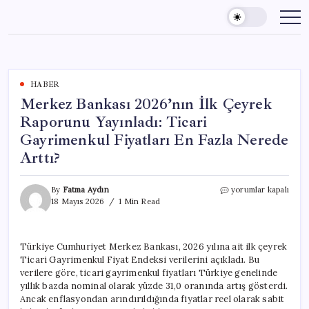
Skip
to
content
HABER
Merkez Bankası 2026’nın İlk Çeyrek
Raporunu Yayınladı: Ticari
Gayrimenkul Fiyatları En Fazla Nerede
Arttı?
Merkez
By
Fatma Aydın
yorumlar kapalı
Bankası
18 Mayıs 2026
1 Min Read
2026’nın
İlk
Çeyrek
Türkiye Cumhuriyet Merkez Bankası, 2026 yılına ait ilk çeyrek
Raporunu
Ticari Gayrimenkul Fiyat Endeksi verilerini açıkladı. Bu
Yayınladı:
Ticari
verilere göre, ticari gayrimenkul fiyatları Türkiye genelinde
Gayrimenkul
yıllık bazda nominal olarak yüzde 31,0 oranında artış gösterdi.
Fiyatları
Ancak enflasyondan arındırıldığında fiyatlar reel olarak sabit
En