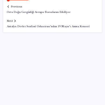
Previous
Orta Doğu Gerginliği Avrupa Borsalarını Etkiliyor
Next
Antalya Devlet Senfoni Orkestrası’ndan 19 Mayıs’ı Anma Konseri
SON YAZILAR
23 ülkede faaliyet gösteren Türk devi kararını verdi:
Ülkedeki bütün mağazalarını kapatıyor
Süleyman Soylu’nun ‘Murat Karayılan’ açıklaması