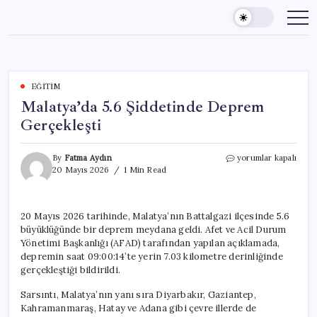
Skip
to
content
EĞITIM
Malatya’da 5.6 Şiddetinde Deprem
Gerçekleşti
Malatya’da
By
Fatma Aydın
yorumlar kapalı
5.6
20 Mayıs 2026
1 Min Read
Şiddetinde
Deprem
Gerçekleşti
20 Mayıs 2026 tarihinde, Malatya’nın Battalgazi ilçesinde 5.6
için
büyüklüğünde bir deprem meydana geldi. Afet ve Acil Durum
Yönetimi Başkanlığı (AFAD) tarafından yapılan açıklamada,
depremin saat 09:00:14’te yerin 7.03 kilometre derinliğinde
gerçekleştiği bildirildi.
Sarsıntı, Malatya’nın yanı sıra Diyarbakır, Gaziantep,
Kahramanmaraş, Hatay ve Adana gibi çevre illerde de