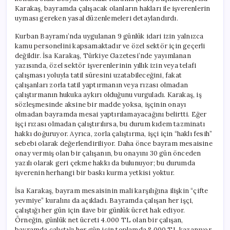
Karakaş, bayramda çalışacak olanların hakları ile işverenlerin
uyması gereken yasal düzenlemeleri detaylandırdı.
Kurban Bayramı’nda uygulanan 9 günlük idari izin yalnızca
kamu personelini kapsamaktadır ve özel sektör için geçerli
değildir. İsa Karakaş, Türkiye Gazetesi’nde yayımlanan
yazısında, özel sektör işverenlerinin yıllık izin veya telafi
çalışması yoluyla tatil süresini uzatabileceğini, fakat
çalışanları zorla tatil yaptırmanın veya rızası olmadan
çalıştırmanın hukuka aykırı olduğunu vurguladı. Karakaş, iş
sözleşmesinde aksine bir madde yoksa, işçinin onayı
olmadan bayramda mesai yaptırılamayacağını belirtti. Eğer
işçi rızası olmadan çalıştırılırsa, bu durum kıdem tazminatı
hakkı doğuruyor. Ayrıca, zorla çalıştırma, işçi için “haklı fesih”
sebebi olarak değerlendiriliyor. Daha önce bayram mesaisine
onay vermiş olan bir çalışanın, bu onayını 30 gün önceden
yazılı olarak geri çekme hakkı da bulunuyor; bu durumda
işverenin herhangi bir baskı kurma yetkisi yoktur.
İsa Karakaş, bayram mesaisinin mali karşılığına ilişkin “çifte
yevmiye” kuralını da açıkladı. Bayramda çalışan her işçi,
çalıştığı her gün için ilave bir günlük ücret hak ediyor.
Örneğin, günlük net ücreti 4.000 TL olan bir çalışan,
bayramda çalıştığı her gün için toplamda 8.000 TL kazanıyor.