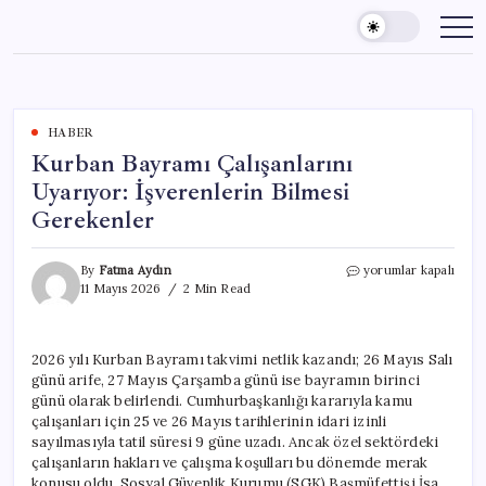
Skip
to
content
HABER
Kurban Bayramı Çalışanlarını
Uyarıyor: İşverenlerin Bilmesi
Gerekenler
Kurban
By
Fatma Aydın
yorumlar kapalı
Bayramı
11 Mayıs 2026
2 Min Read
Çalışanlarını
Uyarıyor:
İşverenlerin
2026 yılı Kurban Bayramı takvimi netlik kazandı; 26 Mayıs Salı
Bilmesi
günü arife, 27 Mayıs Çarşamba günü ise bayramın birinci
Gerekenler
için
günü olarak belirlendi. Cumhurbaşkanlığı kararıyla kamu
çalışanları için 25 ve 26 Mayıs tarihlerinin idari izinli
sayılmasıyla tatil süresi 9 güne uzadı. Ancak özel sektördeki
çalışanların hakları ve çalışma koşulları bu dönemde merak
konusu oldu. Sosyal Güvenlik Kurumu (SGK) Başmüfettişi İsa