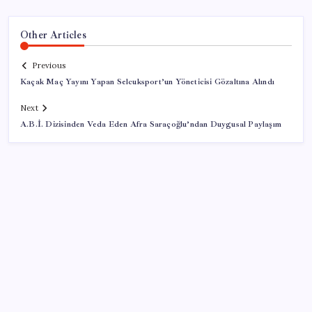
Other Articles
Previous
Kaçak Maç Yayını Yapan Selcuksport’un Yöneticisi Gözaltına Alındı
Next
A.B.İ. Dizisinden Veda Eden Afra Saraçoğlu’ndan Duygusal Paylaşım
SON YAZILAR
Son dakika… DEM Parti ‘çerçeve yasa’ teklifine imza