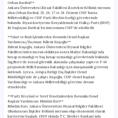
Orhan Sarıbal**
Ankara Üniversitesi Ziraat Fakültesi Zootekni Bölümü mezunu
olan Orhan Sarıbal, 25, 26, 27 ve 28. Dönem CHP Bursa
Milletvekilliği ve CHP Parti Meclisi üyeliği görevlerinde
bulundu. Siyasi kariyerine Sosyaldemokrat Halkçı Parti (SHP)
ile başlayan Sarıbal, bu misyonunu CHP’de sürdürdü.
**İdari ve Mali İşlemlerden Sorumlu Genel Başkan
Yardımcısı/Sayman: Bülent Kuşoğlu**
Bülent Kuşoğlu, Ankara Üniversitesi Siyasal Bilgiler
Fakültesi’nden mezun olduktan sonra Maliye Bakanlığı’nda
hesap uzmanlığı ve baş hesap uzmanlığı görevlerinde bulundu.
İngiltere’de sosyal güvenlik alanında çalışmalar yaptı ve F-16
projesinde Milli Savunma Bakanlığı için danışmanlık görevini
üstlendi. Ayrıca, Avrupa Birliği Dış İlişkiler Genel
Müdürlüğü’nde de çalıştı. Kuşoğlu, CHP Genel Başkan
Yardımcılığı ve Ankara Milletvekilliği görevine devam
etmektedir.
**Parti Sözcüsü ve Yerel Yönetimlerden Sorumlu Genel
Başkan Yardımcısı: Müslim Sarı**
Müslim Sarı, Ankara Üniversitesi Siyasal Bilgiler Fakültesi
Uluslararası İlişkiler Bölümü mezunu olup ekonomist olarak
kariyerine başladı. 1999 yılında T.C. Merkez Bankası’nda