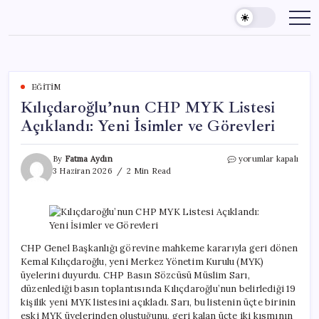
Skip
to
content
EĞITIM
Kılıçdaroğlu’nun CHP MYK Listesi
Açıklandı: Yeni İsimler ve Görevleri
Kılıçdaroğlu’nun
By
Fatma Aydın
yorumlar kapalı
CHP
3 Haziran 2026
2 Min Read
MYK
Listesi
Açıklandı:
Yeni
İsimler
ve
CHP Genel Başkanlığı görevine mahkeme kararıyla geri dönen
Görevleri
Kemal Kılıçdaroğlu, yeni Merkez Yönetim Kurulu (MYK)
için
üyelerini duyurdu. CHP Basın Sözcüsü Müslim Sarı,
düzenlediği basın toplantısında Kılıçdaroğlu’nun belirlediği 19
kişilik yeni MYK listesini açıkladı. Sarı, bu listenin üçte birinin
eski MYK üyelerinden oluştuğunu, geri kalan üçte iki kısmının