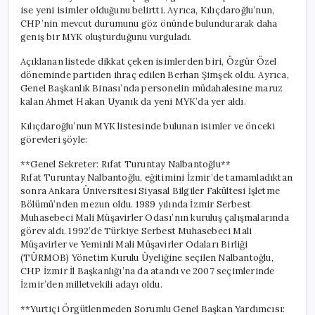
ise yeni isimler olduğunu belirtti. Ayrıca, Kılıçdaroğlu’nun,
CHP’nin mevcut durumunu göz önünde bulundurarak daha
geniş bir MYK oluşturduğunu vurguladı.
Açıklanan listede dikkat çeken isimlerden biri, Özgür Özel
döneminde partiden ihraç edilen Berhan Şimşek oldu. Ayrıca,
Genel Başkanlık Binası’nda personelin müdahalesine maruz
kalan Ahmet Hakan Uyanık da yeni MYK’da yer aldı.
Kılıçdaroğlu’nun MYK listesinde bulunan isimler ve önceki
görevleri şöyle:
**Genel Sekreter: Rıfat Turuntay Nalbantoğlu**
Rıfat Turuntay Nalbantoğlu, eğitimini İzmir’de tamamladıktan
sonra Ankara Üniversitesi Siyasal Bilgiler Fakültesi İşletme
Bölümü’nden mezun oldu. 1989 yılında İzmir Serbest
Muhasebeci Mali Müşavirler Odası’nın kuruluş çalışmalarında
görev aldı. 1992’de Türkiye Serbest Muhasebeci Mali
Müşavirler ve Yeminli Mali Müşavirler Odaları Birliği
(TÜRMOB) Yönetim Kurulu Üyeliğine seçilen Nalbantoğlu,
CHP İzmir İl Başkanlığı’na da atandı ve 2007 seçimlerinde
İzmir’den milletvekili adayı oldu.
**Yurtiçi Örgütlenmeden Sorumlu Genel Başkan Yardımcısı: