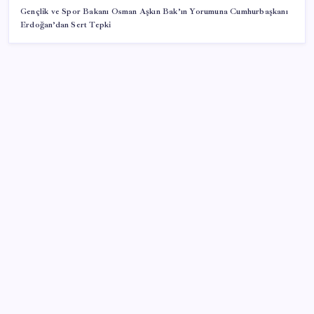
Gençlik ve Spor Bakanı Osman Aşkın Bak’ın Yorumuna Cumhurbaşkanı
Erdoğan’dan Sert Tepki
SON YAZILAR
Ekran Kartı Fiyatlarına Zam Yolda: Yüzde 40’a Varan
Fiyat Artışı
Gökhan Günaydın: ‘Seçimden kaçmasınlar. Sokağa
çıksınlar, görelim onları’
İş Bankası’nda üst düzey görev değişimi: Hakan Aran
görevinden ayrılıyor