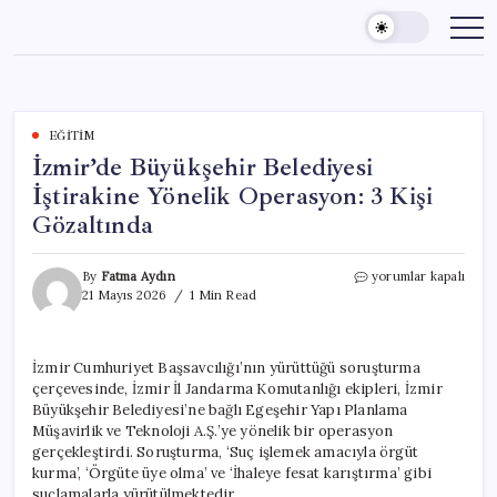
Skip
to
content
EĞITIM
İzmir’de Büyükşehir Belediyesi
İştirakine Yönelik Operasyon: 3 Kişi
Gözaltında
İzmir’de
By
Fatma Aydın
yorumlar kapalı
Büyükşehir
21 Mayıs 2026
1 Min Read
Belediyesi
İştirakine
Yönelik
İzmir Cumhuriyet Başsavcılığı’nın yürüttüğü soruşturma
Operasyon:
çerçevesinde, İzmir İl Jandarma Komutanlığı ekipleri, İzmir
3
Kişi
Büyükşehir Belediyesi’ne bağlı Egeşehir Yapı Planlama
Gözaltında
Müşavirlik ve Teknoloji A.Ş.’ye yönelik bir operasyon
için
gerçekleştirdi. Soruşturma, ‘Suç işlemek amacıyla örgüt
kurma’, ‘Örgüte üye olma’ ve ‘İhaleye fesat karıştırma’ gibi
suçlamalarla yürütülmektedir.