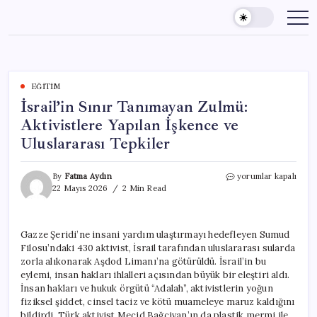
Skip
to
content
EĞITIM
İsrail’in Sınır Tanımayan Zulmü:
Aktivistlere Yapılan İşkence ve
Uluslararası Tepkiler
İsrail’in
By
Fatma Aydın
yorumlar kapalı
Sınır
22 Mayıs 2026
2 Min Read
Tanımayan
Zulmü:
Aktivistlere
Gazze Şeridi’ne insani yardım ulaştırmayı hedefleyen Sumud
Yapılan
Filosu’ndaki 430 aktivist, İsrail tarafından uluslararası sularda
İşkence
ve
zorla alıkonarak Aşdod Limanı’na götürüldü. İsrail’in bu
Uluslararası
eylemi, insan hakları ihlalleri açısından büyük bir eleştiri aldı.
Tepkiler
İnsan hakları ve hukuk örgütü “Adalah”, aktivistlerin yoğun
için
fiziksel şiddet, cinsel taciz ve kötü muameleye maruz kaldığını
bildirdi. Türk aktivist Mecid Bağçivan’ın da plastik mermi ile