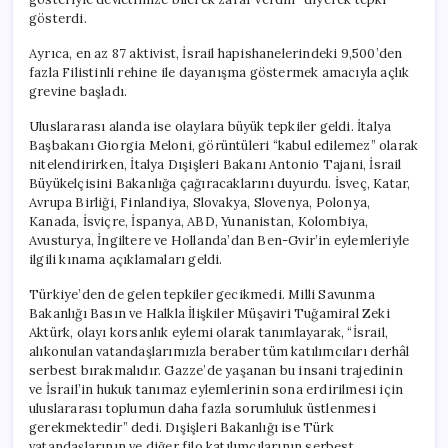
gösterdi.
Ayrıca, en az 87 aktivist, İsrail hapishanelerindeki 9,500’den
fazla Filistinli rehine ile dayanışma göstermek amacıyla açlık
grevine başladı.
Uluslararası alanda ise olaylara büyük tepkiler geldi. İtalya
Başbakanı Giorgia Meloni, görüntüleri “kabul edilemez” olarak
nitelendirirken, İtalya Dışişleri Bakanı Antonio Tajani, İsrail
Büyükelçisini Bakanlığa çağıracaklarını duyurdu. İsveç, Katar,
Avrupa Birliği, Finlandiya, Slovakya, Slovenya, Polonya,
Kanada, İsviçre, İspanya, ABD, Yunanistan, Kolombiya,
Avusturya, İngiltere ve Hollanda’dan Ben-Gvir’in eylemleriyle
ilgili kınama açıklamaları geldi.
Türkiye’den de gelen tepkiler gecikmedi. Milli Savunma
Bakanlığı Basın ve Halkla İlişkiler Müşaviri Tuğamiral Zeki
Aktürk, olayı korsanlık eylemi olarak tanımlayarak, “İsrail,
alıkonulan vatandaşlarımızla beraber tüm katılımcıları derhâl
serbest bırakmalıdır. Gazze’de yaşanan bu insani trajedinin
ve İsrail’in hukuk tanımaz eylemlerinin sona erdirilmesi için
uluslararası toplumun daha fazla sorumluluk üstlenmesi
gerekmektedir” dedi. Dışişleri Bakanlığı ise Türk
vatandaşlarının ve diğer filo katılımcılarının serbest