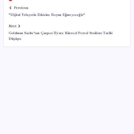
Previous
“Dijital Velayetin Etkisine Boyun Eğmeyeceğiz”
Next
Goldman Sachs’tan Çarpıcı Uyarı: Küresel Petrol Stokları Tarihi
Düşüşte
SON YAZILAR
Ekran Kartı Fiyatlarına Zam Yolda: Yüzde 40’a Varan
Fiyat Artışı