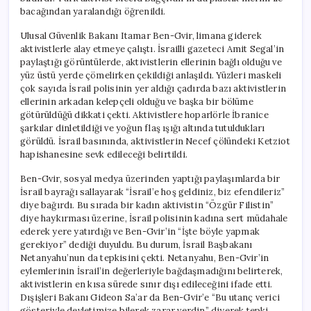
bacağından yaralandığı öğrenildi.
Ulusal Güvenlik Bakanı Itamar Ben-Gvir, limana giderek
aktivistlerle alay etmeye çalıştı. İsrailli gazeteci Amit Segal’in
paylaştığı görüntülerde, aktivistlerin ellerinin bağlı olduğu ve
yüz üstü yerde çömelirken çekildiği anlaşıldı. Yüzleri maskeli
çok sayıda İsrail polisinin yer aldığı çadırda bazı aktivistlerin
ellerinin arkadan kelepçeli olduğu ve başka bir bölüme
götürüldüğü dikkati çekti. Aktivistlere hoparlörle İbranice
şarkılar dinletildiği ve yoğun flaş ışığı altında tutuldukları
görüldü. İsrail basınında, aktivistlerin Necef çölündeki Ketziot
hapishanesine sevk edileceği belirtildi.
Ben-Gvir, sosyal medya üzerinden yaptığı paylaşımlarda bir
İsrail bayrağı sallayarak “İsrail’e hoş geldiniz, biz efendileriz”
diye bağırdı. Bu sırada bir kadın aktivistin “Özgür Filistin”
diye haykırması üzerine, İsrail polisinin kadına sert müdahale
ederek yere yatırdığı ve Ben-Gvir’in “İşte böyle yapmak
gerekiyor” dediği duyuldu. Bu durum, İsrail Başbakanı
Netanyahu’nun da tepkisini çekti. Netanyahu, Ben-Gvir’in
eylemlerinin İsrail’in değerleriyle bağdaşmadığını belirterek,
aktivistlerin en kısa sürede sınır dışı edileceğini ifade etti.
Dışişleri Bakanı Gideon Sa’ar da Ben-Gvir’e “Bu utanç verici
gösteriyle devletimize bilerek zarar verdin” diyerek tepki