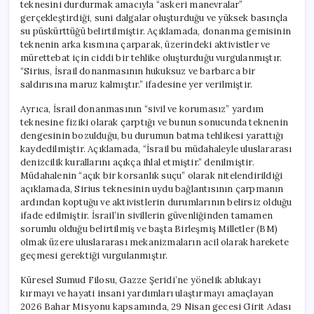
teknesini durdurmak amacıyla “askeri manevralar”
gerçekleştirdiği, suni dalgalar oluşturduğu ve yüksek basınçla
su püskürttüğü belirtilmiştir. Açıklamada, donanma gemisinin
teknenin arka kısmına çarparak, üzerindeki aktivistler ve
mürettebat için ciddi bir tehlike oluşturduğu vurgulanmıştır.
“Sirius, İsrail donanmasının hukuksuz ve barbarca bir
saldırısına maruz kalmıştır.” ifadesine yer verilmiştir.
Ayrıca, İsrail donanmasının “sivil ve korumasız” yardım
teknesine fiziki olarak çarptığı ve bunun sonucunda teknenin
dengesinin bozulduğu, bu durumun batma tehlikesi yarattığı
kaydedilmiştir. Açıklamada, “İsrail bu müdahaleyle uluslararası
denizcilik kurallarını açıkça ihlal etmiştir.” denilmiştir.
Müdahalenin “açık bir korsanlık suçu” olarak nitelendirildiği
açıklamada, Sirius teknesinin uydu bağlantısının çarpmanın
ardından koptuğu ve aktivistlerin durumlarının belirsiz olduğu
ifade edilmiştir. İsrail’in sivillerin güvenliğinden tamamen
sorumlu olduğu belirtilmiş ve başta Birleşmiş Milletler (BM)
olmak üzere uluslararası mekanizmaların acil olarak harekete
geçmesi gerektiği vurgulanmıştır.
Küresel Sumud Filosu, Gazze Şeridi’ne yönelik ablukayı
kırmayı ve hayati insani yardımları ulaştırmayı amaçlayan
2026 Bahar Misyonu kapsamında, 29 Nisan gecesi Girit Adası