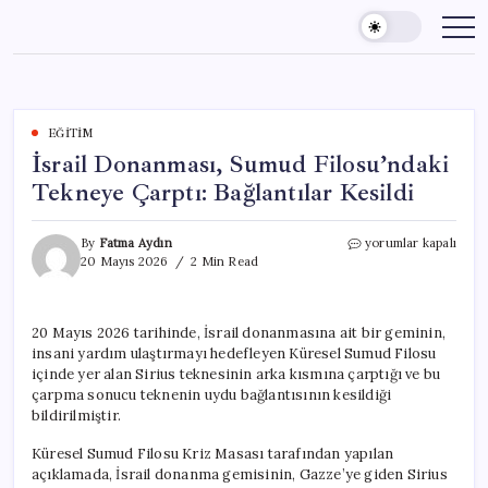
Skip
to
content
EĞITIM
İsrail Donanması, Sumud Filosu’ndaki
Tekneye Çarptı: Bağlantılar Kesildi
İsrail
By
Fatma Aydın
yorumlar kapalı
Donanması,
20 Mayıs 2026
2 Min Read
Sumud
Filosu’ndaki
Tekneye
20 Mayıs 2026 tarihinde, İsrail donanmasına ait bir geminin,
Çarptı:
insani yardım ulaştırmayı hedefleyen Küresel Sumud Filosu
Bağlantılar
Kesildi
içinde yer alan Sirius teknesinin arka kısmına çarptığı ve bu
için
çarpma sonucu teknenin uydu bağlantısının kesildiği
bildirilmiştir.
Küresel Sumud Filosu Kriz Masası tarafından yapılan
açıklamada, İsrail donanma gemisinin, Gazze’ye giden Sirius