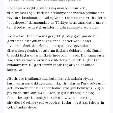
Economi ve sağlık alanında yaşanan bu büyük kriz,
uluslararası ilaç şirketlerinin Türkiye pazarından çekilmesine
veya arzı kısıtlamasına yol açıyor. Bir zamanlar çevre ülkelerin
“ilaç deposu” durumunda olan Türkiye, artık vatandaşlarına en
temel tedavi ve destek ürünlerini dahi sunmakta zorlanıyor.
Fatih Altaylı, bir eczacıyla gerçekleştirdiği görüşmede, bu
gerilemenin boyutlarını gözler önüne seriyor. Eczacı,
“Eskiden, özellikle Türk Cumhuriyetleri ve çevredeki
ülkelerden gelenler, bavullarını ilaçlarla doldururlardı. Çünkü
bizdeki ilaçlar onların ülkelerinde bulunmazdı. Dünyanın en iyi
ilaçlarını satardık. Artık biz o ülkeler gibi olduk. Hiçbir ilacı
bulamıyoruz. Müşterilerimiz kaçak ilaç arıyor” şeklinde
konuşuyor.
Altaylı, ilaç fiyatlamasında kullanılan rakamlarla piyasa
kurunun arasındaki uçurumun, ilaç firmalarını Türkiye’ye ürün
getirmemeye iten bir sebep haline geldiğini belirtiyor. Bugün
piyasada euro kuru 53 TL iken, Sağlık Bakanlığı’nın ilaç
ödemeleri için kullandığı kur 29,11 TL. Bu nedenle ilaç
şirketleri, özellikle yeni ve popüler ilaçlarını getirip, taleplerin
çok altında kalıyor.