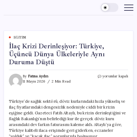
Skip
to
content
EĞITIM
İlaç Krizi Derinleşiyor: Türkiye,
Üçüncü Dünya Ülkeleriyle Aynı
Duruma Düştü
İlaç
By
Fatma Aydın
yorumlar kapalı
Krizi
11 Mayıs 2026
2 Min Read
Derinleşiyor:
Türkiye,
Üçüncü
Türkiye’de sağlık sektörü, döviz kurlarındaki hızla yükseliş ve
Dünya
ilaç fiyatlarındaki dengesizlik nedeniyle ciddi bir krizin
Ülkeleriyle
Aynı
eşiğine geldi. Gazeteci Fatih Altaylı, bu krizin derinleştiğini ve
Duruma
Sağlık Bakanlığı’nın belirlediği kur ile gerçek döviz kuru
Düştü
arasındaki dev farkın faturasını kaleme aldı. Altaylı’ya göre,
için
Türkiye kaliteli ilaca erişimde geri giderken, eczaneler
“yokluk” ve “kaçak ilaç” sorunlarıyla boğuşuyor.