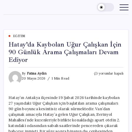
Skip
to
content
EĞITIM
Hatay’da Kaybolan Uğur Çalışkan İçin
90 Günlük Arama Çalışmaları Devam
Ediyor
Hatay’da
By
Fatma Aydın
yorumlar kapalı
Kaybolan
20 Mayıs 2026
1 Min Read
Uğur
Çalışkan
İçin
Hatay’ın Antakya ilçesinde 19 Şubat 2026 tarihinde kaybolan
90
27 yaşındaki Uğur Çalışkan için başlatılan arama çalışmaları
Günlük
Arama
90 gün boyunca kesintisiz olarak sürmektedir. Van’dan
Çalışmaları
çalışmak amacıyla Hatay’a gelen Uğur Çalışkan, Serinyol
Devam
Mahallesi’nde kuzenleriyle birlikte konakladığı apart otelin 2.
Ediyor
katındaki odasından sabah saatlerinde pencereden çıkarak
için
bahçeye inmişti. Bir süre sonra binanın dış cephesinden