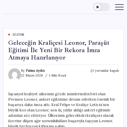
Skip
to
content
EĞITIM
Geleceğin Kraliçesi Leonor, Paraşüt
Eğitimi İle Yeni Bir Rekora İmza
Atmaya Hazırlanıyor
Geleceğin
By
Fatma Aydın
yorumlar kapalı
Kraliçesi
22 Mayıs 2026
1 Min Read
Leonor,
Paraşüt
Eğitimi
İspanyol kraliyet ailesinin gözde isimlerinden biri olan
İle
Prenses Leonor, askeri eğitimine devam ederken önemli bir
Yeni
Bir
başarıya daha imza attı. Kral Felipe ve Kraliçe Letizia’nın
Rekora
büyük kızı olan Leonor, son üç yıldır aldığı askeri eğitimle
İmza
adından söz ettiriyor. Ülkesinin gelecekteki kraliçesi olarak
Atmaya
üzerine düşen ağır sorumlulukları başarıyla taşıyan Leonor,
Hazırlanıyor
büyük bir hayran kitlesine sahip.