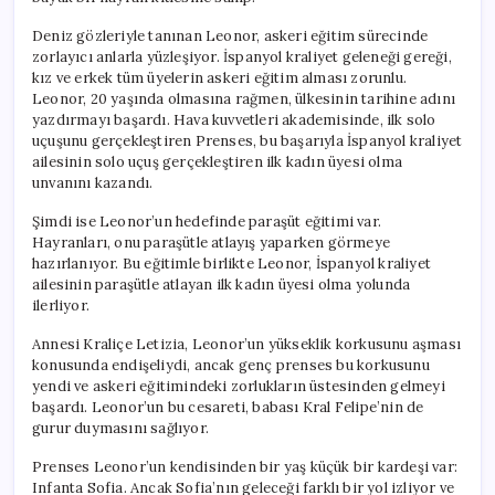
için
Deniz gözleriyle tanınan Leonor, askeri eğitim sürecinde
zorlayıcı anlarla yüzleşiyor. İspanyol kraliyet geleneği gereği,
kız ve erkek tüm üyelerin askeri eğitim alması zorunlu.
Leonor, 20 yaşında olmasına rağmen, ülkesinin tarihine adını
yazdırmayı başardı. Hava kuvvetleri akademisinde, ilk solo
uçuşunu gerçekleştiren Prenses, bu başarıyla İspanyol kraliyet
ailesinin solo uçuş gerçekleştiren ilk kadın üyesi olma
unvanını kazandı.
Şimdi ise Leonor’un hedefinde paraşüt eğitimi var.
Hayranları, onu paraşütle atlayış yaparken görmeye
hazırlanıyor. Bu eğitimle birlikte Leonor, İspanyol kraliyet
ailesinin paraşütle atlayan ilk kadın üyesi olma yolunda
ilerliyor.
Annesi Kraliçe Letizia, Leonor’un yükseklik korkusunu aşması
konusunda endişeliydi, ancak genç prenses bu korkusunu
yendi ve askeri eğitimindeki zorlukların üstesinden gelmeyi
başardı. Leonor’un bu cesareti, babası Kral Felipe’nin de
gurur duymasını sağlıyor.
Prenses Leonor’un kendisinden bir yaş küçük bir kardeşi var:
Infanta Sofia. Ancak Sofia’nın geleceği farklı bir yol izliyor ve