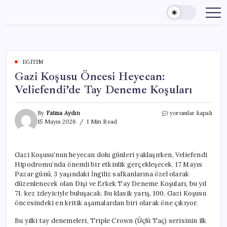
Skip
to
content
EĞITIM
Gazi Koşusu Öncesi Heyecan:
Veliefendi’de Tay Deneme Koşuları
Gazi
By
Fatma Aydın
yorumlar kapalı
Koşusu
15 Mayıs 2026
1 Min Read
Öncesi
Heyecan:
Veliefendi’de
Gazi Koşusu’nun heyecan dolu günleri yaklaşırken, Veliefendi
Tay
Hipodromu’nda önemli bir etkinlik gerçekleşecek. 17 Mayıs
Deneme
Koşuları
Pazar günü, 3 yaşındaki İngiliz safkanlarına özel olarak
için
düzenlenecek olan Dişi ve Erkek Tay Deneme Koşuları, bu yıl
71. kez izleyiciyle buluşacak. Bu klasik yarış, 100. Gazi Koşusu
öncesindeki en kritik aşamalardan biri olarak öne çıkıyor.
Bu yılki tay denemeleri, Triple Crown (Üçlü Taç) serisinin ilk