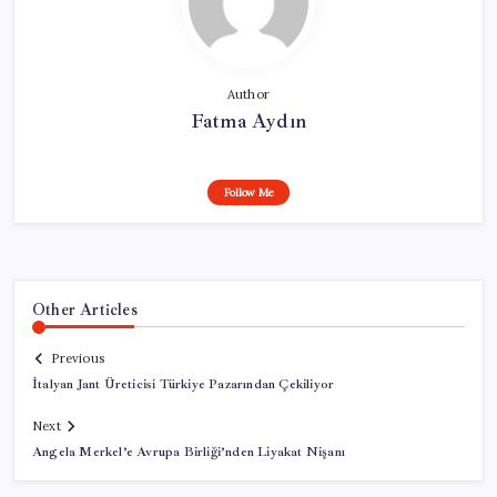
Author
Fatma Aydın
Follow Me
Other Articles
Previous
İtalyan Jant Üreticisi Türkiye Pazarından Çekiliyor
Next
Angela Merkel’e Avrupa Birliği’nden Liyakat Nişanı