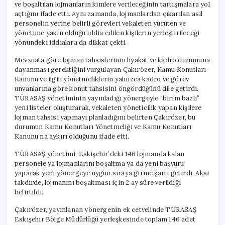
ve boşaltılan lojmanların kimlere verileceğinin tartışmalara yol
açtığını ifade etti. Aynı zamanda, lojmanlardan çıkarılan asil
personelin yerine belirli görevleri vekaleten yürüten ve
yönetime yakın olduğu iddia edilen kişilerin yerleştirileceği
yönündeki iddialara da dikkat çekti.
Mevzuata göre lojman tahsislerinin liyakat ve kadro durumuna
dayanması gerektiğini vurgulayan Çakırözer, Kamu Konutları
Kanunu ve ilgili yönetmeliklerin yalnızca kadro ve görev
unvanlarına göre konut tahsisini öngördüğünü dile getirdi.
TÜRASAŞ yönetiminin yayınladığı yönergeyle “birim bazlı”
yeni listeler oluşturarak, vekaleten yöneticilik yapan kişilere
lojman tahsisi yapmayı planladığını belirten Çakırözer, bu
durumun Kamu Konutları Yönetmeliği ve Kamu Konutları
Kanunu’na aykırı olduğunu ifade etti.
TÜRASAŞ yönetimi, Eskişehir’deki 146 lojmanda kalan
personele ya lojmanlarını boşaltma ya da yeni başvuru
yaparak yeni yönergeye uygun sıraya girme şartı getirdi. Aksi
takdirde, lojmanını boşaltması için 2 ay süre verildiği
belirtildi.
Çakırözer, yayınlanan yönergenin ek cetvelinde TÜRASAŞ
Eskişehir Bölge Müdürlüğü yerleşkesinde toplam 146 adet