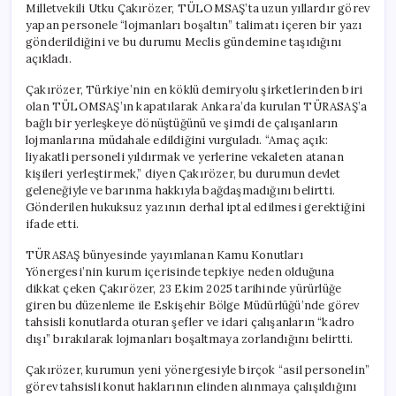
Milletvekili Utku Çakırözer, TÜLOMSAŞ’ta uzun yıllardır görev
yapan personele “lojmanları boşaltın” talimatı içeren bir yazı
gönderildiğini ve bu durumu Meclis gündemine taşıdığını
açıkladı.
Çakırözer, Türkiye’nin en köklü demiryolu şirketlerinden biri
olan TÜLOMSAŞ’ın kapatılarak Ankara’da kurulan TÜRASAŞ’a
bağlı bir yerleşkeye dönüştüğünü ve şimdi de çalışanların
lojmanlarına müdahale edildiğini vurguladı. “Amaç açık:
liyakatli personeli yıldırmak ve yerlerine vekaleten atanan
kişileri yerleştirmek,” diyen Çakırözer, bu durumun devlet
geleneğiyle ve barınma hakkıyla bağdaşmadığını belirtti.
Gönderilen hukuksuz yazının derhal iptal edilmesi gerektiğini
ifade etti.
TÜRASAŞ bünyesinde yayımlanan Kamu Konutları
Yönergesi’nin kurum içerisinde tepkiye neden olduğuna
dikkat çeken Çakırözer, 23 Ekim 2025 tarihinde yürürlüğe
giren bu düzenleme ile Eskişehir Bölge Müdürlüğü’nde görev
tahsisli konutlarda oturan şefler ve idari çalışanların “kadro
dışı” bırakılarak lojmanları boşaltmaya zorlandığını belirtti.
Çakırözer, kurumun yeni yönergesiyle birçok “asil personelin”
görev tahsisli konut haklarının elinden alınmaya çalışıldığını