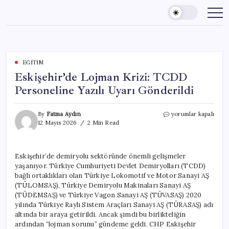
Skip
to
content
EĞITIM
Eskişehir’de Lojman Krizi: TCDD
Personeline Yazılı Uyarı Gönderildi
Eskişehir’de
By
Fatma Aydın
yorumlar kapalı
Lojman
12 Mayıs 2026
2 Min Read
Krizi:
TCDD
Personeline
Eskişehir’de demiryolu sektöründe önemli gelişmeler
Yazılı
yaşanıyor. Türkiye Cumhuriyeti Devlet Demiryolları (TCDD)
Uyarı
Gönderildi
bağlı ortaklıkları olan Türkiye Lokomotif ve Motor Sanayi AŞ
için
(TÜLOMSAŞ), Türkiye Demiryolu Makinaları Sanayi AŞ
(TÜDEMSAŞ) ve Türkiye Vagon Sanayi AŞ (TÜVASAŞ) 2020
yılında Türkiye Raylı Sistem Araçları Sanayi AŞ (TÜRASAŞ) adı
altında bir araya getirildi. Ancak şimdi bu birlikteliğin
ardından “lojman sorunu” gündeme geldi. CHP Eskişehir