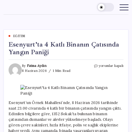
Skip
to
content
EĞITIM
Esenyurt’ta 4 Katlı Binanın Çatısında
Yangın Paniği
Esenyurt’ta
By
Fatma Aydın
yorumlar kapalı
4
8 Haziran 2026
1 Min Read
Katlı
Binanın
Çatısında
Yangın
Paniği
için
Esenyurt’un Örnek Mahallesi’nde, 8 Haziran 2026 tarihinde
saat 23.00 civarında 4 katlı bir binanın çatısında yangın çıktı.
Edinilen bilgilere göre, 1352 Sokak’ta bulunan binanın
çatısından dumanlar ve alevler yükselmeye başladı. Olayı
gören çevre sakinleri, hızla itfaiye, polis ve sağlık ekiplerine
haber verdi. Aynı zamanda, binada yaşayanları uyaran