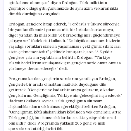
için kaleme alınmıştır” diyen Erdoğan, Türk milletinin
geçmişte olduğu gibi günümüzde de aynı azim ve kararlılıkla
dimdik durduğunu vurguladı.
Erdoğan, gençlere hitap ederek, “Terörsüz Türkiye süreciyle,
bir yandan ülkemizi yarım asırlık bir beladan kurtarmaya,
diğer yandan da milli birlik ve beraberliğimizi güçlendirmeye
çalışıyoruz” ifadelerini kullandı. “En büyük amacımız, bizlerin
yaşadığı zorlukları sizlerin yaşamaması, çektiğimiz sıkıntıları
sizin çekmemenizdir” şeklinde konuşarak, son 23,5 yıldır
gençlere yatırım yaptıklarını belirtti. Erdoğan, “Türkiye
Yüzyılı hedeflerimize ulaşmak için gençlerimizle omuz omuza
yürümeye devam edeceğiz” dedi.
Programa katılan gençlerin sorularını yanıtlayan Erdoğan,
gençlerle bir arada olmaktan mutluluk duyduğunu dile
getirerek, “Gençlerle ne kadar bir araya gelirsem, o kadar
genç kalırım. Gençliğimiz, Türkiye’nin geleceğini inşa edecek”
ifadesini kullandı. Ayrıca, Türk gençliğinin olumsuz
alışkanlıklardan uzak kalması gerektiğini belirten Erdoğan,
“Gençliğimiz, kötü alışkanlıkları kökünden yok etmelidir. Artık
Türk gençliği, bu olumsuzluklardan uzakta yetişen bir nesil
olmalıdır” dedi. Programda yaklaşık 205 genç ve milli
sporcuların katıldığı belirtildi.