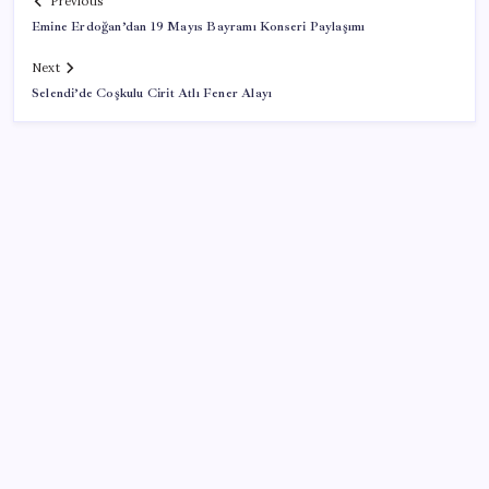
Previous
Emine Erdoğan’dan 19 Mayıs Bayramı Konseri Paylaşımı
Next
Selendi’de Coşkulu Cirit Atlı Fener Alayı
SON YAZILAR
“Türkiye genelinde bugüne kadar 22,5 milyar liralık
ödeme gerçekleştirdik”
Konya’da para geçmeyen otel açıldı: Yemek de
konaklama da bedava ama tek bir şartı var