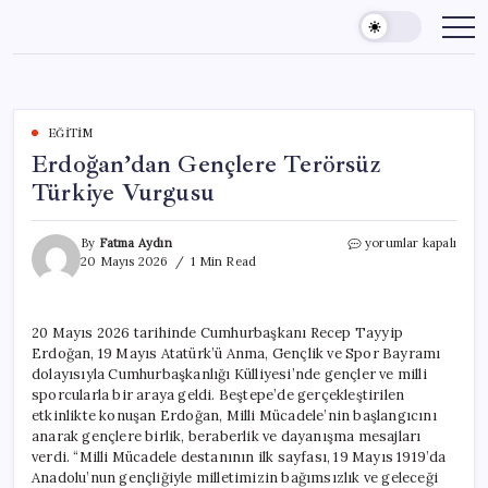
Skip
to
content
EĞITIM
Erdoğan’dan Gençlere Terörsüz
Türkiye Vurgusu
Erdoğan’dan
By
Fatma Aydın
yorumlar kapalı
Gençlere
20 Mayıs 2026
1 Min Read
Terörsüz
Türkiye
Vurgusu
20 Mayıs 2026 tarihinde Cumhurbaşkanı Recep Tayyip
için
Erdoğan, 19 Mayıs Atatürk’ü Anma, Gençlik ve Spor Bayramı
dolayısıyla Cumhurbaşkanlığı Külliyesi’nde gençler ve milli
sporcularla bir araya geldi. Beştepe’de gerçekleştirilen
etkinlikte konuşan Erdoğan, Milli Mücadele’nin başlangıcını
anarak gençlere birlik, beraberlik ve dayanışma mesajları
verdi. “Milli Mücadele destanının ilk sayfası, 19 Mayıs 1919’da
Anadolu’nun gençliğiyle milletimizin bağımsızlık ve geleceği