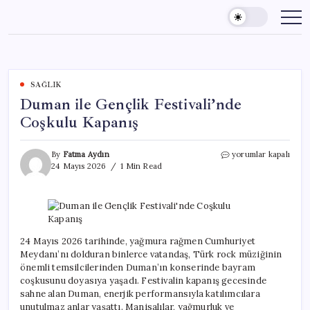
Skip
to
content
SAĞLIK
Duman ile Gençlik Festivali’nde
Coşkulu Kapanış
Duman
By
Fatma Aydın
yorumlar kapalı
ile
24 Mayıs 2026
1 Min Read
Gençlik
Festivali’nde
Coşkulu
Kapanış
için
24 Mayıs 2026 tarihinde, yağmura rağmen Cumhuriyet
Meydanı’nı dolduran binlerce vatandaş, Türk rock müziğinin
önemli temsilcilerinden Duman’ın konserinde bayram
coşkusunu doyasıya yaşadı. Festivalin kapanış gecesinde
sahne alan Duman, enerjik performansıyla katılımcılara
unutulmaz anlar yaşattı. Manisalılar, yağmurluk ve