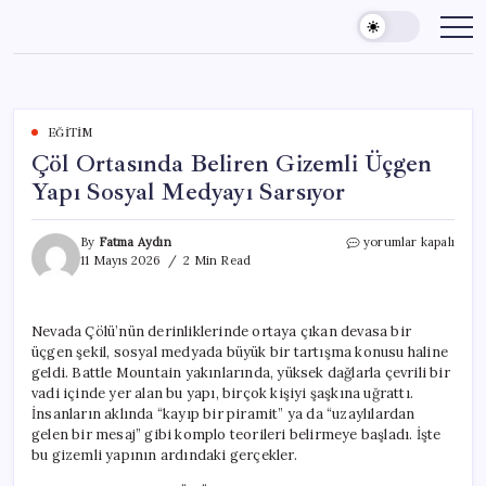
Skip
to
content
EĞITIM
Çöl Ortasında Beliren Gizemli Üçgen
Yapı Sosyal Medyayı Sarsıyor
Çöl
By
Fatma Aydın
yorumlar kapalı
Ortasında
11 Mayıs 2026
2 Min Read
Beliren
Gizemli
Üçgen
Nevada Çölü’nün derinliklerinde ortaya çıkan devasa bir
Yapı
üçgen şekil, sosyal medyada büyük bir tartışma konusu haline
Sosyal
Medyayı
geldi. Battle Mountain yakınlarında, yüksek dağlarla çevrili bir
Sarsıyor
vadi içinde yer alan bu yapı, birçok kişiyi şaşkına uğrattı.
için
İnsanların aklında “kayıp bir piramit” ya da “uzaylılardan
gelen bir mesaj” gibi komplo teorileri belirmeye başladı. İşte
bu gizemli yapının ardındaki gerçekler.