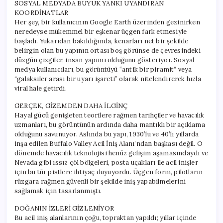
SOSYAL MEDYADA BÜYÜK YANKI UYANDIRAN
KOORDİNATLAR
Her şey, bir kullanıcının Google Earth üzerinden gezinirken
neredeyse mükemmel bir eşkenar üçgen fark etmesiyle
başladı. Yukarıdan bakıldığında, kenarları net bir şekilde
belirgin olan bu yapının ortası boş görünse de çevresindeki
düzgün çizgiler, insan yapımı olduğunu gösteriyor. Sosyal
medya kullanıcıları, bu görüntüyü “antik bir piramit” veya
“galaksiler arası bir uyarı işareti” olarak nitelendirerek hızla
viral hale getirdi.
GERÇEK, GİZEMDEN DAHA İLGİNÇ
Hayal gücü genişleten teorilere rağmen tarihçiler ve havacılık
uzmanları, bu görüntünün ardında daha mantıklı bir açıklama
olduğunu savunuyor. Aslında bu yapı, 1930’lu ve 40’lı yıllarda
inşa edilen Buffalo Valley Acil İniş Alanı’ndan başkası değil. O
dönemde havacılık teknolojisi henüz gelişim aşamasındaydı ve
Nevada gibi ıssız çöl bölgeleri, posta uçakları ile acil inişler
için bu tür pistlere ihtiyaç duyuyordu. Üçgen form, pilotların
rüzgara rağmen güvenli bir şekilde iniş yapabilmelerini
sağlamak için tasarlanmıştı.
DOĞANIN İZLERİ GİZLENİYOR
Bu acil iniş alanlarının çoğu, topraktan yapıldı; yıllar içinde