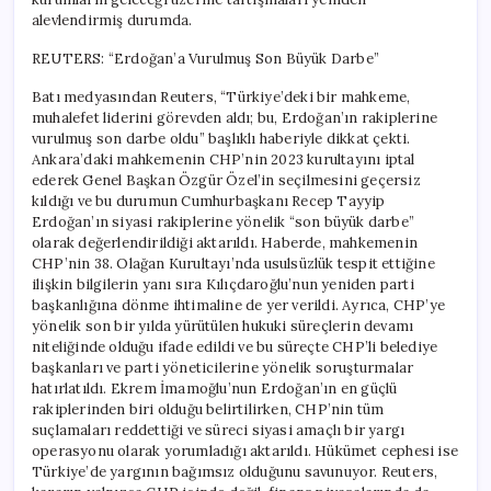
alevlendirmiş durumda.
REUTERS: “Erdoğan’a Vurulmuş Son Büyük Darbe”
Batı medyasından Reuters, “Türkiye’deki bir mahkeme,
muhalefet liderini görevden aldı; bu, Erdoğan’ın rakiplerine
vurulmuş son darbe oldu” başlıklı haberiyle dikkat çekti.
Ankara’daki mahkemenin CHP’nin 2023 kurultayını iptal
ederek Genel Başkan Özgür Özel’in seçilmesini geçersiz
kıldığı ve bu durumun Cumhurbaşkanı Recep Tayyip
Erdoğan’ın siyasi rakiplerine yönelik “son büyük darbe”
olarak değerlendirildiği aktarıldı. Haberde, mahkemenin
CHP’nin 38. Olağan Kurultayı’nda usulsüzlük tespit ettiğine
ilişkin bilgilerin yanı sıra Kılıçdaroğlu’nun yeniden parti
başkanlığına dönme ihtimaline de yer verildi. Ayrıca, CHP’ye
yönelik son bir yılda yürütülen hukuki süreçlerin devamı
niteliğinde olduğu ifade edildi ve bu süreçte CHP’li belediye
başkanları ve parti yöneticilerine yönelik soruşturmalar
hatırlatıldı. Ekrem İmamoğlu’nun Erdoğan’ın en güçlü
rakiplerinden biri olduğu belirtilirken, CHP’nin tüm
suçlamaları reddettiği ve süreci siyasi amaçlı bir yargı
operasyonu olarak yorumladığı aktarıldı. Hükümet cephesi ise
Türkiye’de yargının bağımsız olduğunu savunuyor. Reuters,