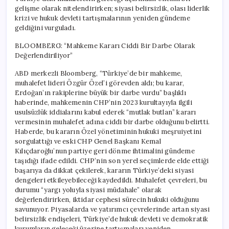
gelişme olarak nitelendirirken; siyasi belirsizlik, olası liderlik
krizi ve hukuk devleti tartışmalarının yeniden gündeme
geldiğini vurguladı.
BLOOMBERG: “Mahkeme Kararı Ciddi Bir Darbe Olarak
Değerlendiriliyor”
ABD merkezli Bloomberg, “Türkiye’de bir mahkeme,
muhalefet lideri Özgür Özel’i görevden aldı; bu karar,
Erdoğan’ın rakiplerine büyük bir darbe vurdu” başlıklı
haberinde, mahkemenin CHP’nin 2023 kurultayıyla ilgili
usulsüzlük iddialarını kabul ederek “mutlak butlan” kararı
vermesinin muhalefet adına ciddi bir darbe olduğunu belirtti.
Haberde, bu kararın Özel yönetiminin hukuki meşruiyetini
sorgulattığı ve eski CHP Genel Başkanı Kemal
Kılıçdaroğlu’nun partiye geri dönme ihtimalini gündeme
taşıdığı ifade edildi. CHP’nin son yerel seçimlerde elde ettiği
başarıya da dikkat çekilerek, kararın Türkiye’deki siyasi
dengeleri etkileyebileceği kaydedildi. Muhalefet çevreleri, bu
durumu “yargı yoluyla siyasi müdahale” olarak
değerlendirirken, iktidar cephesi sürecin hukuki olduğunu
savunuyor. Piyasalarda ve yatırımcı çevrelerinde artan siyasi
belirsizlik endişeleri, Türkiye’de hukuk devleti ve demokratik
kurumların geleceği üzerine tartışmaları yeniden