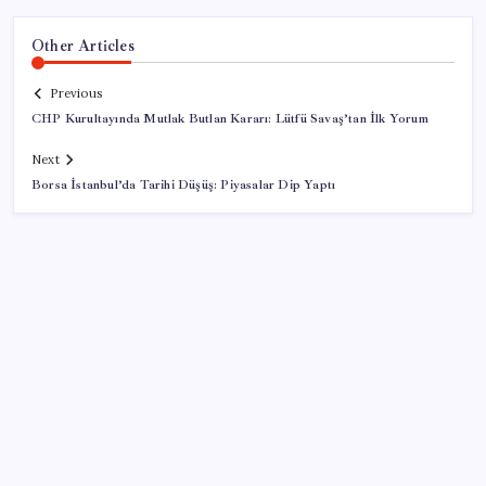
Other Articles
Previous
CHP Kurultayında Mutlak Butlan Kararı: Lütfü Savaş’tan İlk Yorum
Next
Borsa İstanbul’da Tarihi Düşüş: Piyasalar Dip Yaptı
SON YAZILAR
Gökhan Günaydın: ‘Seçimden kaçmasınlar. Sokağa