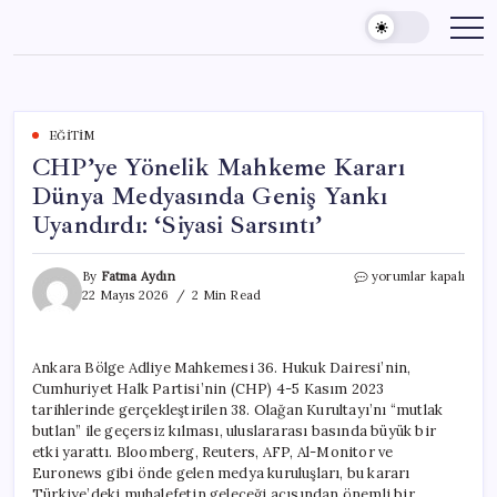
Skip
to
content
EĞITIM
CHP’ye Yönelik Mahkeme Kararı
Dünya Medyasında Geniş Yankı
Uyandırdı: ‘Siyasi Sarsıntı’
CHP’ye
By
Fatma Aydın
yorumlar kapalı
Yönelik
22 Mayıs 2026
2 Min Read
Mahkeme
Kararı
Dünya
Ankara Bölge Adliye Mahkemesi 36. Hukuk Dairesi’nin,
Medyasında
Cumhuriyet Halk Partisi’nin (CHP) 4-5 Kasım 2023
Geniş
Yankı
tarihlerinde gerçekleştirilen 38. Olağan Kurultayı’nı “mutlak
Uyandırdı:
butlan” ile geçersiz kılması, uluslararası basında büyük bir
‘Siyasi
etki yarattı. Bloomberg, Reuters, AFP, Al-Monitor ve
Sarsıntı’
Euronews gibi önde gelen medya kuruluşları, bu kararı
için
Türkiye’deki muhalefetin geleceği açısından önemli bir