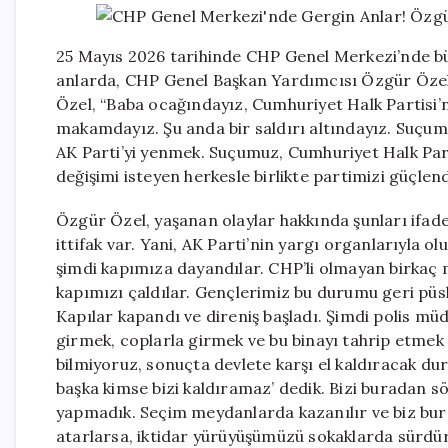
25 Mayıs 2026 tarihinde CHP Genel Merkezi’nde büy
anlarda, CHP Genel Başkan Yardımcısı Özgür Özel 
Özel, “Baba ocağındayız, Cumhuriyet Halk Partisi’
makamdayız. Şu anda bir saldırı altındayız. Suçumu
AK Parti’yi yenmek. Suçumuz, Cumhuriyet Halk Part
değişimi isteyen herkesle birlikte partimizi güçlen
Özgür Özel, yaşanan olaylar hakkında şunları ifade 
ittifak var. Yani, AK Parti’nin yargı organlarıyla o
şimdi kapımıza dayandılar. CHP’li olmayan birkaç m
kapımızı çaldılar. Gençlerimiz bu durumu geri püskü
Kapılar kapandı ve direniş başladı. Şimdi polis müd
girmek, coplarla girmek ve bu binayı tahrip etmek
bilmiyoruz, sonuçta devlete karşı el kaldıracak d
başka kimse bizi kaldıramaz’ dedik. Bizi buradan sö
yapmadık. Seçim meydanlarda kazanılır ve biz bur
atarlarsa, iktidar yürüyüşümüzü sokaklarda sürdür