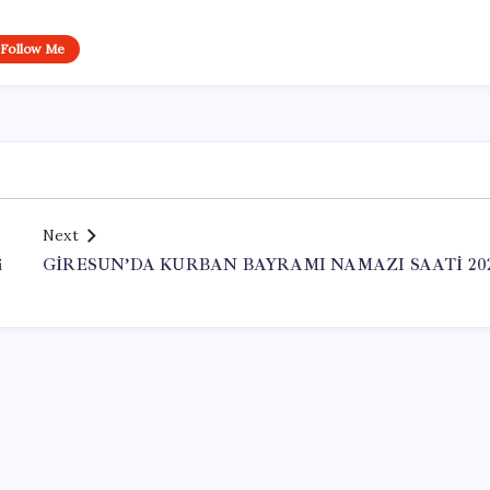
Follow Me
Next
i
GİRESUN’DA KURBAN BAYRAMI NAMAZI SAATİ 20
Office Lisans Satın Al