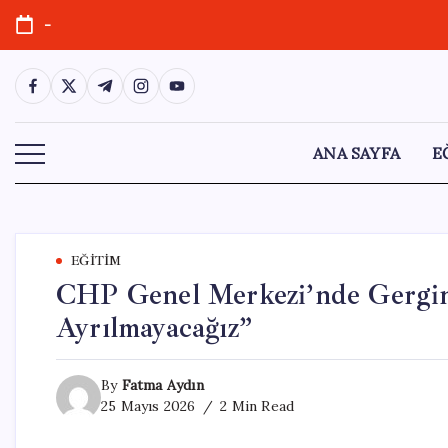
Skip
-
to
content
https://www.facebook.com/
https://twitter.com/
https://t.me/
https://www.instagram.com/
https://youtube.com/
ANA SAYFA
E
EĞITIM
CHP Genel Merkezi’nde Gergin
Ayrılmayacağız”
By
Fatma Aydın
25 Mayıs 2026
2 Min Read