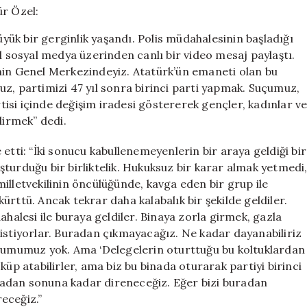
Anlar!
Özgür
ük bir gerginlik yaşandı. Polis müdahalesinin başladığı
Özel:
sosyal medya üzerinden canlı bir video mesaj paylaştı.
“Buradan
nin Genel Merkezindeyiz. Atatürk’ün emaneti olan bu
Ayrılmayacağız
için
z, partimizi 47 yıl sonra birinci parti yapmak. Suçumuz,
isi içinde değişim iradesi göstererek gençler, kadınlar v
dirmek” dedi.
etti: “İki sonucu kabullenemeyenlerin bir araya geldiği bir
luşturduğu bir birliktelik. Hukuksuz bir karar almak yetmedi
illetvekilinin öncülüğünde, kavga eden bir grup ile
rttü. Ancak tekrar daha kalabalık bir şekilde geldiler.
ahalesi ile buraya geldiler. Binaya zorla girmek, gazla
 istiyorlar. Buradan çıkmayacağız. Ne kadar dayanabiliriz
urumumuz yok. Ama ‘Delegelerin oturttuğu bu koltuklardan
küp atabilirler, ama biz bu binada oturarak partiyi birinci
adan sonuna kadar direneceğiz. Eğer bizi buradan
eceğiz.”