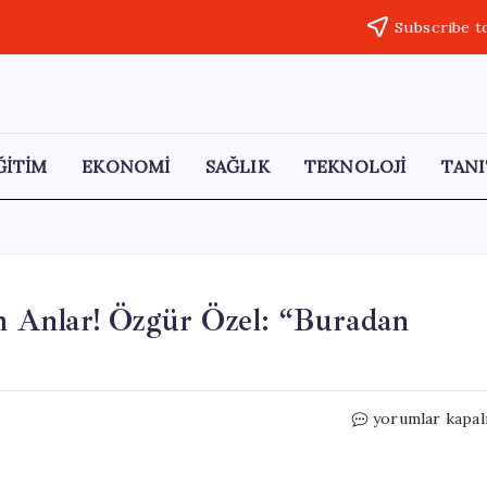
Subscribe t
ĞİTİM
EKONOMİ
SAĞLIK
TEKNOLOJİ
TANI
 Anlar! Özgür Özel: “Buradan
CHP
yorumlar kapal
Genel
Merkezi’nde
Gergin