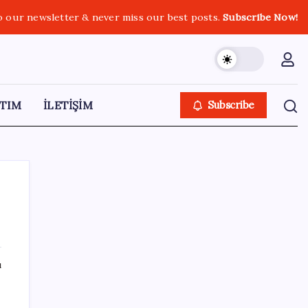
o our newsletter & never miss our best posts.
Subscribe Now!
TIM
İLETİŞİM
Subscribe
SON YAZILAR
ı
Konya’da para geçmeyen otel açıldı: Yemek
de konaklama da bedava ama tek bir şartı