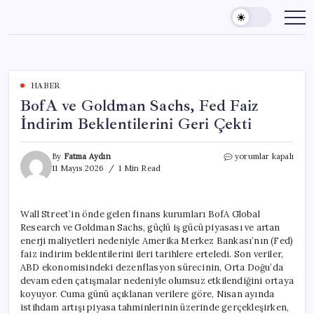
Skip
to
content
HABER
BofA ve Goldman Sachs, Fed Faiz
İndirim Beklentilerini Geri Çekti
BofA
By
Fatma Aydın
yorumlar kapalı
ve
11 Mayıs 2026
1 Min Read
Goldman
Sachs,
Fed
Wall Street’in önde gelen finans kurumları BofA Global
Faiz
Research ve Goldman Sachs, güçlü iş gücü piyasası ve artan
İndirim
Beklentilerini
enerji maliyetleri nedeniyle Amerika Merkez Bankası’nın (Fed)
Geri
faiz indirim beklentilerini ileri tarihlere erteledi. Son veriler,
Çekti
ABD ekonomisindeki dezenflasyon sürecinin, Orta Doğu’da
için
devam eden çatışmalar nedeniyle olumsuz etkilendiğini ortaya
koyuyor. Cuma günü açıklanan verilere göre, Nisan ayında
istihdam artışı piyasa tahminlerinin üzerinde gerçekleşirken,