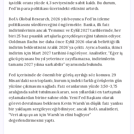
işsizlik oranı yüzde 4,3 seviyesinde sabit kaldı. Bu durum,
Fed’in para politikası üzerindeki etkisini artırdı.
BofA Global Research, 2026 yılı boyunca Fed’in izleme
politikasını sürdüreceğini öngörmekte. Banka, ilk faiz
indirimlerinin ancak Temmuz ve Eylül 2027 tarihlerinde, her
biri 25 baz puanlık artışlarla gerçekleşeceğini tahmin ediyor.
Goldman Sachs ise daha önce Eylül 2026 olarak belirttiği ilk
indirim beklentisini Aralık 2026’ya çekti. Ayrıca banka, ikinci
indirim için Mart 2027 tarihini öngörüyor. Analistler, “Eğer iş
gücü piyasası bu yıl yeterince zayıflamazsa, indirimlerin
tamamı 2027 yılına sarkabilir” uyarısında bulundu.
Fed içerisinde de önemli bir görüş ayrılığı söz konusu. 29
Nisan’daki son toplantı, kurum içindeki farklı görüşlerin gün
yüzüne çıkmasını sağladı. Faiz oranlarının yüzde 3,50-3,75
aralığında sabit tutulması kararı, son yıllardaki en tartışmalı
oylamalardan birine sahne oldu. Yeni Fed Başkanı olarak
görevi devralması beklenen Kevin Warsh’ın düşük faiz yanlısı
bir yaklaşım sergileyeceği biliniyor; ancak BofA analistleri,
“Veri akışı şu an için Warsh’ın elini bağlıyor”
değerlendirmesini yaptı.