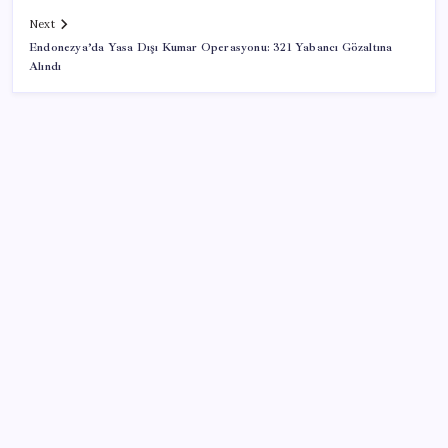
Next
Endonezya’da Yasa Dışı Kumar Operasyonu: 321 Yabancı Gözaltına
Alındı
SON YAZILAR
Ekran Kartı Fiyatlarına Zam Yolda: Yüzde 40’a Varan
Fiyat Artışı
Gökhan Günaydın: ‘Seçimden kaçmasınlar. Sokağa
çıksınlar, görelim onları’
İş Bankası’nda üst düzey görev değişimi: Hakan Aran