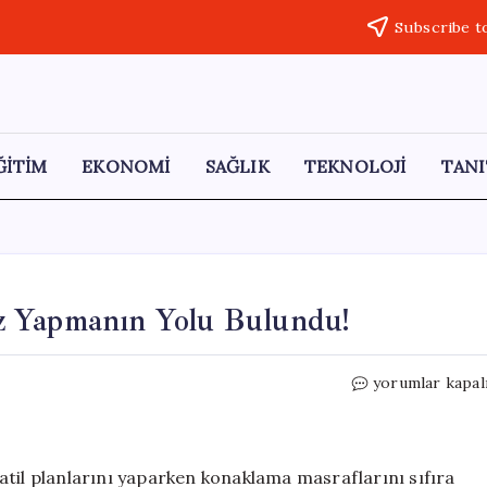
Subscribe t
ĞİTİM
EKONOMİ
SAĞLIK
TEKNOLOJİ
TANI
z Yapmanın Yolu Bulundu!
Bayramda
yorumlar kapal
Konaklamayı
Ücretsiz
Yapmanın
Yolu
atil planlarını yaparken konaklama masraflarını sıfıra