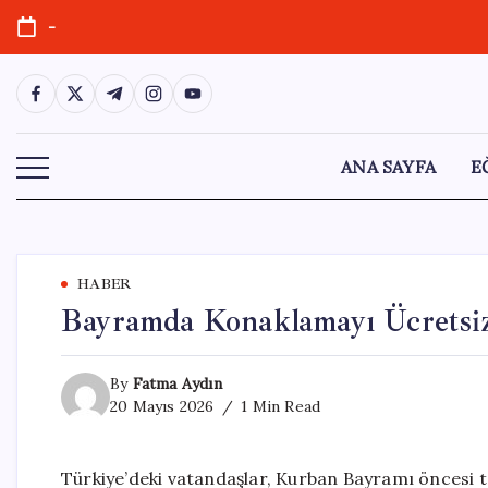
Skip
-
to
content
https://www.facebook.com/
https://twitter.com/
https://t.me/
https://www.instagram.com/
https://youtube.com/
ANA SAYFA
E
HABER
Bayramda Konaklamayı Ücretsi
By
Fatma Aydın
20 Mayıs 2026
1 Min Read
Türkiye’deki vatandaşlar, Kurban Bayramı öncesi t