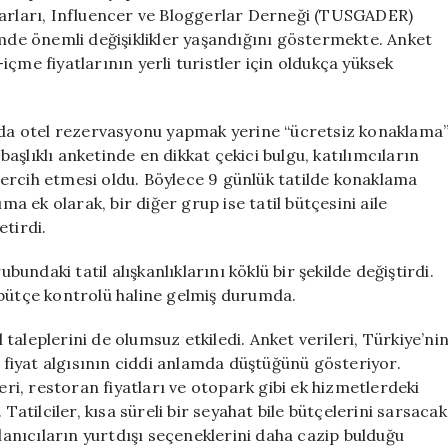
Bulundu!
zarları, Influencer ve Bloggerlar Derneği (TUSGADER)
için
zmde önemli değişiklikler yaşandığını göstermekte. Anket
çme fiyatlarının yerli turistler için oldukça yüksek
amda otel rezervasyonu yapmak yerine “ücretsiz konaklama
şlıklı anketinde en dikkat çekici bulgu, katılımcıların
ercih etmesi oldu. Böylece 9 günlük tatilde konaklama
 ek olarak, bir diğer grup ise tatil bütçesini aile
etirdi.
bundaki tatil alışkanlıklarını köklü bir şekilde değiştirdi.
l, bütçe kontrolü haline gelmiş durumda.
l taleplerini de olumsuz etkiledi. Anket verileri, Türkiye’ni
fiyat algısının ciddi anlamda düştüğünü gösteriyor.
eri, restoran fiyatları ve otopark gibi ek hizmetlerdeki
ı. Tatilciler, kısa süreli bir seyahat bile bütçelerini sarsacak
llanıcıların yurtdışı seçeneklerini daha cazip bulduğu