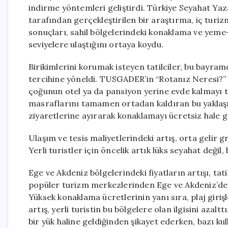
indirme yöntemleri geliştirdi. Türkiye Seyahat Ya
tarafından gerçekleştirilen bir araştırma, iç turi
sonuçları, sahil bölgelerindeki konaklama ve yeme-i
seviyelere ulaştığını ortaya koydu.
Birikimlerini korumak isteyen tatilciler, bu bayr
tercihine yöneldi. TUSGADER’in “Rotanız Neresi?” ba
çoğunun otel ya da pansiyon yerine evde kalmayı t
masraflarını tamamen ortadan kaldıran bu yaklaşıma
ziyaretlerine ayırarak konaklamayı ücretsiz hale g
Ulaşım ve tesis maliyetlerindeki artış, orta gelir gru
Yerli turistler için öncelik artık lüks seyahat deği
Ege ve Akdeniz bölgelerindeki fiyatların artışı, tati
popüler turizm merkezlerinden Ege ve Akdeniz’de 
Yüksek konaklama ücretlerinin yanı sıra, plaj girişl
artış, yerli turistin bu bölgelere olan ilgisini azaltt
bir yük haline geldiğinden şikayet ederken, bazı ku