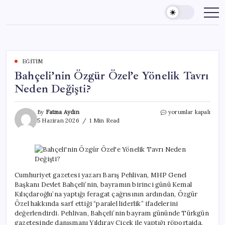
Skip
to
content
EĞITIM
Bahçeli’nin Özgür Özel’e Yönelik Tavrı
Neden Değişti?
Bahçeli’nin
By
Fatma Aydın
yorumlar kapalı
Özgür
5 Haziran 2026
1 Min Read
Özel’e
Yönelik
Tavrı
Neden
Değişti?
için
Cumhuriyet gazetesi yazarı Barış Pehlivan, MHP Genel
Başkanı Devlet Bahçeli’nin, bayramın birinci günü Kemal
Kılıçdaroğlu’na yaptığı feragat çağrısının ardından, Özgür
Özel hakkında sarf ettiği “paralel liderlik” ifadelerini
değerlendirdi. Pehlivan, Bahçeli’nin bayram gününde Türkgün
gazetesinde danışmanı Yıldıray Çiçek ile yaptığı röportajda,