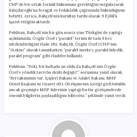
CHP’de bir ortak formül bulunması gerektiğini vurgulayarak
Kılıçdaroğlu’na feragat ve fedakârlık çağrısında bulunduğunu
belirtti. Ayrıca, Bahçeli’nin kurultay tarihi olarak 9 Eylül’ü
işaret ettiğini aktardı.
Pehlivan, Bahçeli’nin bir gün sonra yine Türkgün’de yaptığı
açıklamada, Özgür Özel’i “paralel” terimi ile tam 9 kez
nitelendirdiğini ifade etti. Bahçeli, Özgür Özel’i CHP’nin
“ötekisi” olarak tanımlarken “paralel merkez, paralel liderlik,
paralel program” gibi ifadeler kullandı.
Pehlivan, “Peki, bir haftada ne oldu da Bahçeli’nin Özgür
Özel’e yönelik tavrı bu denli değişti?” sorusuna yanıt olarak,
“Bir tahminim var: İçişleri Bakanı ve Adalet Bakanı, MHP
Genel Başkanı’nı ziyaret etti. Görüşmenin içeriği gizli tutuldu
ancak geçmişte MHP liderinin yaptığı bu tür görüşmelerde
önemli bilgilerin paylaşıldığını biliyoruz.” şeklinde yanıt verdi.