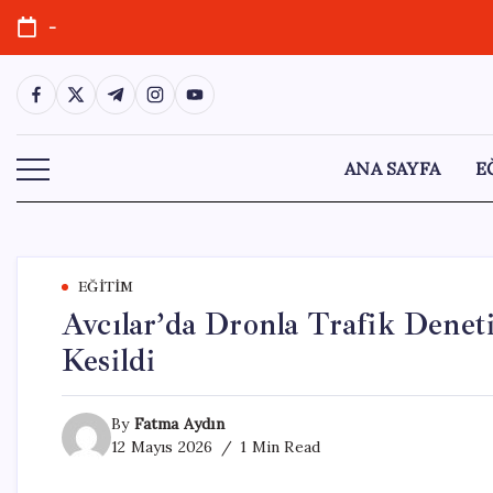
Skip
-
to
content
https://www.facebook.com/
https://twitter.com/
https://t.me/
https://www.instagram.com/
https://youtube.com/
ANA SAYFA
E
EĞITIM
Avcılar’da Dronla Trafik Denet
Kesildi
By
Fatma Aydın
12 Mayıs 2026
1 Min Read