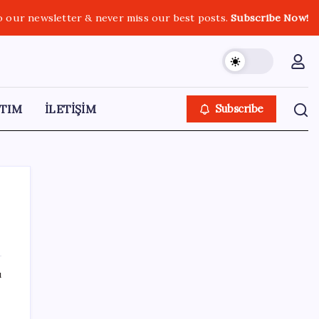
o our newsletter & never miss our best posts.
Subscribe Now!
TIM
İLETİŞİM
Subscribe
SON YAZILAR
ı
Gökhan Günaydın: ‘Seçimden kaçmasınlar.
Sokağa çıksınlar, görelim onları’