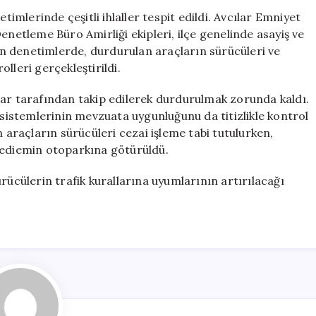
Kaçak
timlerinde çeşitli ihlaller tespit edildi. Avcılar Emniyet
Sürücülere
enetleme Büro Amirliği ekipleri, ilçe genelinde asayiş ve
Cezalar
lan denetimlerde, durdurulan araçların sürücüleri ve
Kesildi
lleri gerçekleştirildi.
için
lar tarafından takip edilerek durdurulmak zorunda kaldı.
 sistemlerinin mevzuata uygunluğunu da titizlikle kontrol
n araçların sürücüleri cezai işleme tabi tutulurken,
yediemin otoparkına götürüldü.
rücülerin trafik kurallarına uyumlarının artırılacağı