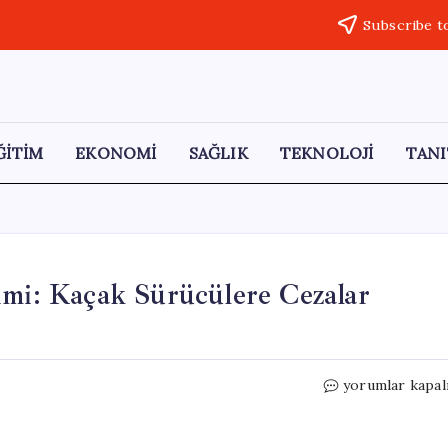
Subscribe t
ĞİTİM
EKONOMİ
SAĞLIK
TEKNOLOJİ
TANI
imi: Kaçak Sürücülere Cezalar
Avcılar’da
yorumlar kapal
Dronla
Trafik
Denetimi: