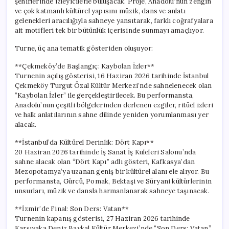
şehirlerinde izleyicilerle buluşacak. Proje, Anadolu’nun zengin
ve çok katmanlı kültürel yapısını müzik, dans ve anlatı
gelenekleri aracılığıyla sahneye yansıtarak, farklı coğrafyalara
ait motifleri tek bir bütünlük içerisinde sunmayı amaçlıyor.
Turne, üç ana tematik gösteriden oluşuyor:
**Çekmeköy’de Başlangıç: Kaybolan İzler**
Turnenin açılış gösterisi, 16 Haziran 2026 tarihinde İstanbul
Çekmeköy Turgut Özal Kültür Merkezi’nde sahnelenecek olan
“Kaybolan İzler” ile gerçekleştirilecek. Bu performansta,
Anadolu’nun çeşitli bölgelerinden derlenen ezgiler, ritüel izleri
ve halk anlatılarının sahne dilinde yeniden yorumlanması yer
alacak.
**İstanbul’da Kültürel Derinlik: Dört Kapı**
20 Haziran 2026 tarihinde İş Sanat İş Kuleleri Salonu’nda
sahne alacak olan “Dört Kapı” adlı gösteri, Kafkasya’dan
Mezopotamya’ya uzanan geniş bir kültürel alanı ele alıyor. Bu
performansta, Gürcü, Pomak, Bektaşi ve Süryani kültürlerinin
unsurları, müzik ve dansla harmanlanarak sahneye taşınacak.
**İzmir’de Final: Son Ders: Vatan**
Turnenin kapanış gösterisi, 27 Haziran 2026 tarihinde
Karşıyaka Deniz Baykal Kültür Merkezi’nde “Son Ders: Vatan”