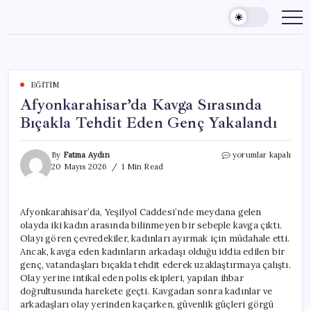
Skip
to
content
EĞITIM
Afyonkarahisar’da Kavga Sırasında
Bıçakla Tehdit Eden Genç Yakalandı
Afyonkarahisar’da
By
Fatma Aydın
yorumlar kapalı
Kavga
20 Mayıs 2026
1 Min Read
Sırasında
Bıçakla
Tehdit
Afyonkarahisar’da, Yeşilyol Caddesi’nde meydana gelen
Eden
olayda iki kadın arasında bilinmeyen bir sebeple kavga çıktı.
Genç
Yakalandı
Olayı gören çevredekiler, kadınları ayırmak için müdahale etti.
için
Ancak, kavga eden kadınların arkadaşı olduğu iddia edilen bir
genç, vatandaşları bıçakla tehdit ederek uzaklaştırmaya çalıştı.
Olay yerine intikal eden polis ekipleri, yapılan ihbar
doğrultusunda harekete geçti. Kavgadan sonra kadınlar ve
arkadaşları olay yerinden kaçarken, güvenlik güçleri görgü