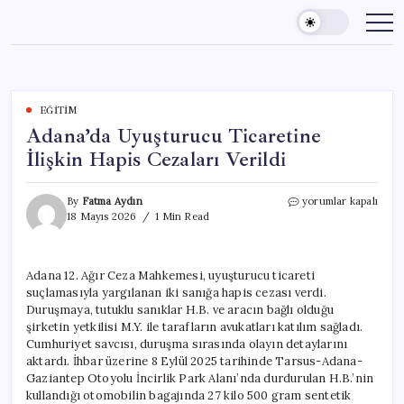
Skip
to
content
EĞITIM
Adana’da Uyuşturucu Ticaretine
İlişkin Hapis Cezaları Verildi
Adana’da
By
Fatma Aydın
yorumlar kapalı
Uyuşturucu
18 Mayıs 2026
1 Min Read
Ticaretine
İlişkin
Hapis
Adana 12. Ağır Ceza Mahkemesi, uyuşturucu ticareti
Cezaları
suçlamasıyla yargılanan iki sanığa hapis cezası verdi.
Verildi
için
Duruşmaya, tutuklu sanıklar H.B. ve aracın bağlı olduğu
şirketin yetkilisi M.Y. ile tarafların avukatları katılım sağladı.
Cumhuriyet savcısı, duruşma sırasında olayın detaylarını
aktardı. İhbar üzerine 8 Eylül 2025 tarihinde Tarsus-Adana-
Gaziantep Otoyolu İncirlik Park Alanı’nda durdurulan H.B.’nin
kullandığı otomobilin bagajında 27 kilo 500 gram sentetik