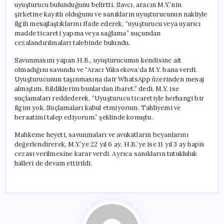
uyuşturucu bulunduğunu belirtti. Savcı, aracın M.Y.’nin
şirketine kayıtlı olduğunu ve sanıkların uyuşturucunun nakliyle
ilgili mesajlaştıklarını ifade ederek, “uyuşturucu veya uyarıcı
madde ticareti yapma veya sağlama” suçundan
cezalandırılmaları talebinde bulundu.
Savunmasını yapan H.B., uyuşturucunun kendisine ait
olmadığını savundu ve “Aracı Yüksekova’da M.Y. bana verdi.
Uyuşturucunun taşınmasına dair WhatsApp üzerinden mesaj
almıştım. Bildiklerim bunlardan ibaret.” dedi. M.Y. ise
suçlamaları reddederek, “Uyuşturucu ticaretiyle herhangi bir
ilgim yok. Suçlamaları kabul etmiyorum. Tahliyemi ve
beraatimi talep ediyorum.” şeklinde konuştu.
Mahkeme heyeti, savunmaları ve avukatların beyanlarını
değerlendirerek, M.Y.’ye 22 yıl 6 ay, H.B.’ye ise 11 yıl 3 ay hapis
cezası verilmesine karar verdi. Ayrıca sanıkların tutukluluk
halleri de devam ettirildi.