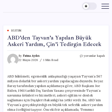
Skip
to
content
EĞITIM
ABD’den Tayvan’a Yapılan Büyük
Askeri Yardım, Çin’i Tedirgin Edecek
ABD’den
By
Fatma Aydın
yorumlar kapalı
Tayvan’a
22 Mayıs 2026
1 Min Read
Yapılan
Büyük
Askeri
ABD hükümeti, egemenlik anlaşmazlığı yaşayan Tayvan’a 567
Yardım,
milyon dolarlık bir askeri yardım yapılacağını duyurdu. Beyaz
Çin’i
Tedirgin
Saray tarafından yapılan açıklamaya göre, ABD Başkanı Joe
Edecek
Biden, 1961 tarihli Dış Yardım Yasası çerçevesinde Tayvan’a
için
savunma ürünleri ve hizmetleri, askeri eğitim ve destek
sağlaması için Dışişleri Bakanlığı’na yetki verdi. Bu, ABD’nin
Tayvan’a gerçekleştirdiği en büyük tek seferlik askeri yardım
olma özelliğini taşıyor. Önceki bir açıklamada, Temmuz