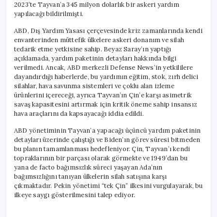
2023’te Tayvan’a 345 milyon dolarlık bir askeri yardım
yapılacağı bildirilmişti.
ABD, Dış Yardım Yasası çerçevesinde kriz zamanlarında kendi
envanterinden müttefik ülkelere askeri donanım ve silah
tedarik etme yetkisine sahip. Beyaz Saray’ın yaptığı
açıklamada, yardım paketinin detayları hakkında bilgi
verilmedi. Ancak, ABD merkezli Defense News’in yetkililere
dayandırdığı haberlerde, bu yardımın eğitim, stok, zırh delici
silahlar, hava savunma sistemleri ve çoklu alan izleme
ürünlerini içereceği, ayrıca Tayvan’ın Çin’e karşı asimetrik
savaş kapasitesini artırmak için kritik öneme sahip insansız
hava araçlarını da kapsayacağı iddia edildi.
ABD yönetiminin Tayvan’a yapacağı üçüncü yardım paketinin
detayları üzerinde çalıştığı ve Biden’ın görev süresi bitmeden
bu planın tamamlanması hedefleniyor. Çin, Tayvan’ı kendi
topraklarının bir parçası olarak görmekte ve 1949’dan bu
yana de facto bağımsızlık süreci yaşayan Ada’nın
bağımsızlığını tanıyan ülkelerin silah satışına karşı
çıkmaktadır. Pekin yönetimi “tek Çin” ilkesini vurgulayarak, bu
ilkeye saygı gösterilmesini talep ediyor.