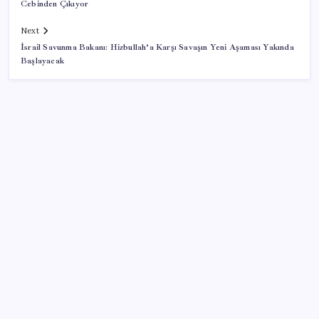
Cebinden Çıkıyor
Next
İsrail Savunma Bakanı: Hizbullah’a Karşı Savaşın Yeni Aşaması Yakında
Başlayacak
SON YAZILAR
‘Birazdan evinize gelecekler’ mesajını görünce
hayatı karardı
23 ülkede faaliyet gösteren Türk devi kararını verdi:
Ülkedeki bütün mağazalarını kapatıyor